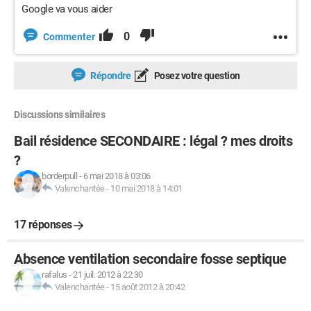
Google va vous aider
0
Commenter
Répondre
Posez votre question
Discussions similaires
Bail résidence SECONDAIRE : légal ? mes droits
?
borderpull
-
6 mai 2018 à 03:06
Valenchantée
-
10 mai 2018 à 14:01
17 réponses
Absence ventilation secondaire fosse septique
rafalus
-
21 juil. 2012 à 22:30
Valenchantée
-
15 août 2012 à 20:42