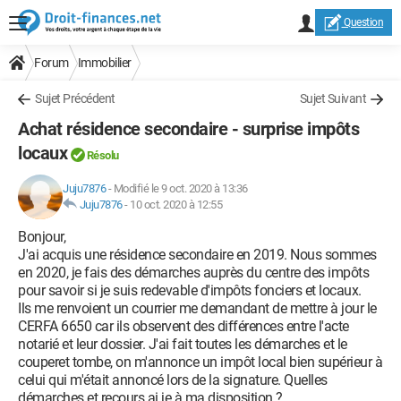
Question
Forum
Immobilier
Sujet Précédent
Sujet Suivant
Achat résidence secondaire - surprise impôts
locaux
Résolu
Juju7876
-
Modifié le 9 oct. 2020 à 13:36
Juju7876
-
10 oct. 2020 à 12:55
Bonjour,
J'ai acquis une résidence secondaire en 2019. Nous sommes
en 2020, je fais des démarches auprès du centre des impôts
pour savoir si je suis redevable d'impôts fonciers et locaux.
Ils me renvoient un courrier me demandant de mettre à jour le
CERFA 6650 car ils observent des différences entre l'acte
notarié et leur dossier. J'ai fait toutes les démarches et le
couperet tombe, on m'annonce un impôt local bien supérieur à
celui qui m'était annoncé lors de la signature. Quelles
démarches et recours ai je à ma disposition ?