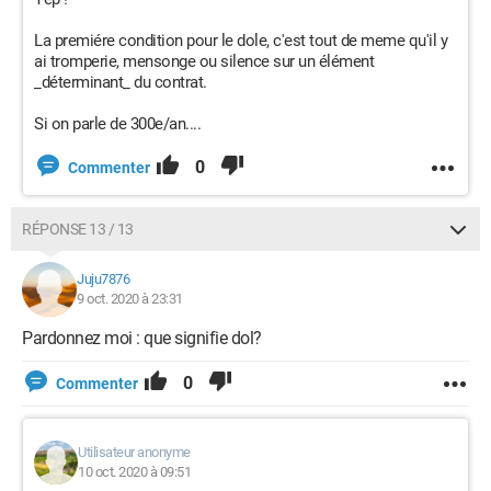
La premiére condition pour le dole, c'est tout de meme qu'il y
ai tromperie, mensonge ou silence sur un élément
_déterminant_ du contrat.
Si on parle de 300e/an....
0
Commenter
RÉPONSE 13 / 13
Juju7876
9 oct. 2020 à 23:31
Pardonnez moi : que signifie dol?
0
Commenter
Utilisateur anonyme
10 oct. 2020 à 09:51