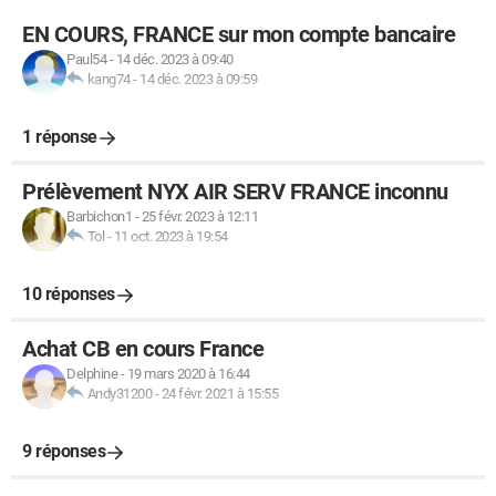
EN COURS, FRANCE sur mon compte bancaire
Paul54
-
14 déc. 2023 à 09:40
kang74
-
14 déc. 2023 à 09:59
1 réponse
Prélèvement NYX AIR SERV FRANCE inconnu
Barbichon1
-
25 févr. 2023 à 12:11
Tol
-
11 oct. 2023 à 19:54
10 réponses
Achat CB en cours France
Delphine
-
19 mars 2020 à 16:44
Andy31200
-
24 févr. 2021 à 15:55
9 réponses