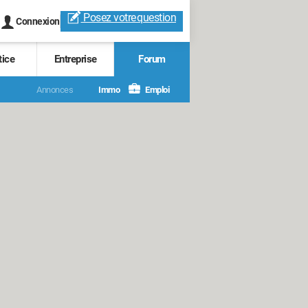
Posez votre
question
Connexion
tice
Entreprise
Forum
Annonces
Immo
Emploi