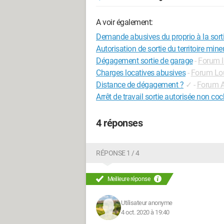
A voir également:
Demande abusives du proprio à la sort
Autorisation de sortie du territoire mine
Dégagement sortie de garage
-
Forum I
Charges locatives abusives
-
Forum Lo
Distance de dégagement ?
✓
-
Forum A
Arrêt de travail sortie autorisée non co
4 réponses
RÉPONSE 1 / 4
Meilleure réponse
Utilisateur anonyme
4 oct. 2020 à 19:40