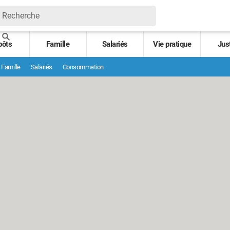
pôts
Famille
Salariés
Vie pratique
Jus
Famille
Salariés
Consommation