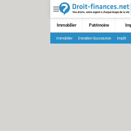
Immobilier
Patrimoine
Im
Immobilier
Donation-Succession
Impôt