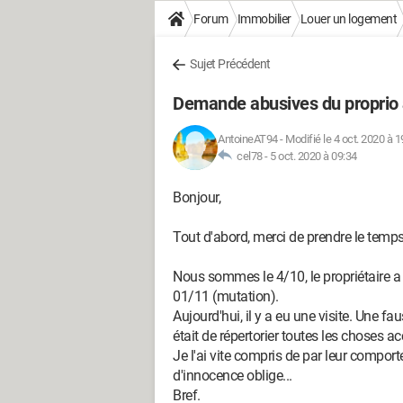
Forum
Immobilier
Louer un logement
Sujet Précédent
Demande abusives du proprio à
AntoineAT94
-
Modifié le 4 oct. 2020 à 1
cel78 -
5 oct. 2020 à 09:34
Bonjour,
Tout d'abord, merci de prendre le temp
Nous sommes le 4/10, le propriétaire a
01/11 (mutation).
Aujourd'hui, il y a eu une visite. Une faus
était de répertorier toutes les choses a
Je l'ai vite compris de par leur comport
d'innocence oblige...
Bref.