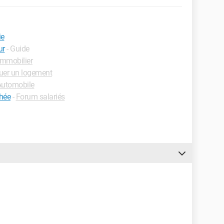
ie
ur
- Guide
mmobilier
uer un logement
utomobile
chée
-
Forum salariés