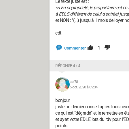
Le texte juste est :
<< En copropriété, le propriétaire est e
à EDLS différent de celui d'entrée) 
et NON : "(...) jusqu'à 1 mois de loyer h
cdt.
1
Commenter
RÉPONSE 4 / 4
cel78
5 oct. 2020 à 09:34
bonjour
juste un dernier conseil après tous ceu
ce qui est "dégradé" et le remettre en é
et ayez votre EDLE lors du rdv pour l'ED
points