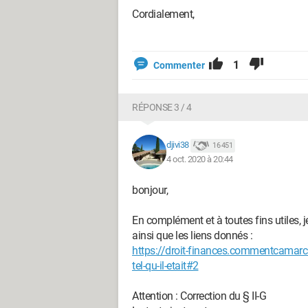
Cordialement,
1
Commenter
RÉPONSE 3 / 4
djivi38
16 451
4 oct. 2020 à 20:44
bonjour,
En complément et à toutes fins utiles, j
ainsi que les liens donnés :
https://droit-finances.commentcamarc
tel-qu-il-etait#2
Attention : Correction du § II-G