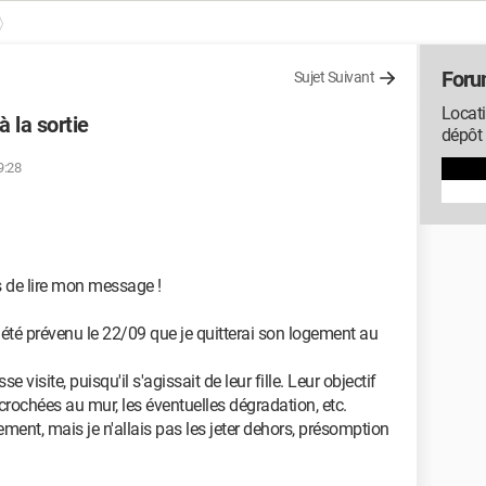
Foru
Sujet Suivant
Locatio
 la sortie
dépôt 
9:28
s de lire mon message !
 été prévenu le 22/09 que je quitterai son logement au
se visite, puisqu'il s'agissait de leur fille. Leur objectif
ccrochées au mur, les éventuelles dégradation, etc.
ement, mais je n'allais pas les jeter dehors, présomption