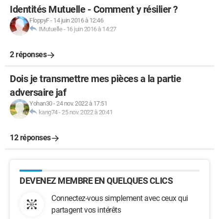
Identités Mutuelle - Comment y résilier ?
FloppyF
-
14 juin 2016 à 12:46
IMutuelle
-
16 juin 2016 à 14:27
2 réponses
Dois je transmettre mes pièces a la partie
adversaire jaf
Yohan30
-
24 nov. 2022 à 17:51
kang74
-
25 nov. 2022 à 20:41
12 réponses
DEVENEZ MEMBRE EN QUELQUES CLICS
Connectez-vous simplement avec ceux qui
partagent vos intérêts