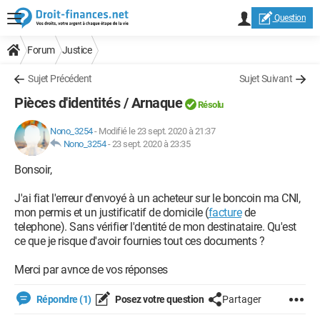
Question
Forum
Justice
Sujet Précédent
Sujet Suivant
Pièces d'identités / Arnaque
Résolu
Nono_3254
-
Modifié le 23 sept. 2020 à 21:37
Nono_3254
-
23 sept. 2020 à 23:35
Bonsoir,
J'ai fiat l'erreur d'envoyé à un acheteur sur le boncoin ma CNI,
mon permis et un justificatif de domicile (
facture
de
telephone). Sans vérifier l'dentité de mon destinataire. Qu'est
ce que je risque d'avoir fournies tout ces documents ?
Merci par avnce de vos réponses
Répondre (1)
Posez votre question
Partager