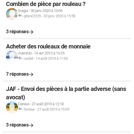
Combien de pièce par rouleau ?
Guigui
-
30 janv. 2020 à 13:06
gitane2229
-
30 janv. 2020 à 15:58
3 réponses
Acheter des rouleaux de monnaie
mamiclo
-
16 avr. 2012 à 13:35
cardel
-
14 août 2018 à 11:00
7 réponses
JAF - Envoi des pièces à la partie adverse (sans
avocat)
Denise
-
27 août 2019 à 12:18
Denise
-
27 août 2019 à 15:09
3 réponses