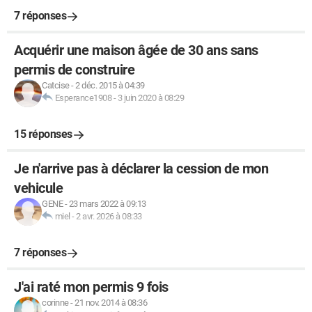
7 réponses
Acquérir une maison âgée de 30 ans sans
permis de construire
Catcise
-
2 déc. 2015 à 04:39
Esperance1908
-
3 juin 2020 à 08:29
15 réponses
Je n'arrive pas à déclarer la cession de mon
vehicule
GENE
-
23 mars 2022 à 09:13
miel
-
2 avr. 2026 à 08:33
7 réponses
J'ai raté mon permis 9 fois
corinne
-
21 nov. 2014 à 08:36