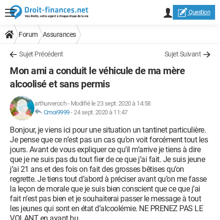
Question
Forum
Assurances
Sujet Précédent
Sujet Suivant
Mon ami a conduit le véhicule de ma mère
alcoolisé et sans permis
arthurveroch
-
Modifié le 23 sept. 2020 à 14:58
Cmoi9999
-
24 sept. 2020 à 11:47
Bonjour, je viens ici pour une situation un tantinet particulière.
Je pense que ce n’est pas un cas qu’on voit forcément tout les
jours. Avant de vous expliquer ce qu’il m’arrive je tiens à dire
que je ne suis pas du tout fier de ce que j’ai fait. Je suis jeune
j’ai 21 ans et des fois on fait des grosses bêtises qu’on
regrette. Je tiens tout d’abord à préciser avant qu’on me fasse
la leçon de morale que je suis bien conscient que ce que j’ai
fait n’est pas bien et je souhaiterai passer le message à tout
les jeunes qui sont en état d’alcoolémie. NE PRENEZ PAS LE
VOLANT en ayant bu.