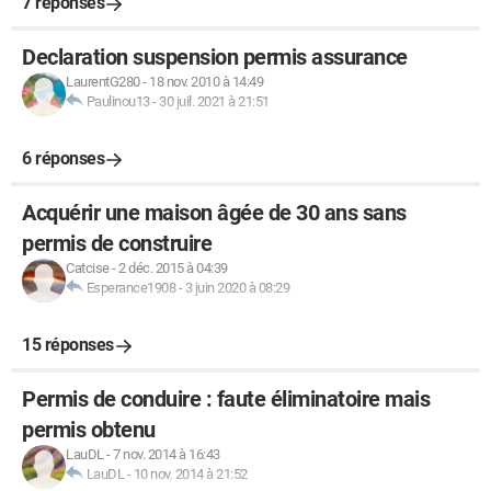
7 réponses
Declaration suspension permis assurance
LaurentG280
-
18 nov. 2010 à 14:49
Paulinou13
-
30 juil. 2021 à 21:51
6 réponses
Acquérir une maison âgée de 30 ans sans
permis de construire
Catcise
-
2 déc. 2015 à 04:39
Esperance1908
-
3 juin 2020 à 08:29
15 réponses
Permis de conduire : faute éliminatoire mais
permis obtenu
LauDL
-
7 nov. 2014 à 16:43
LauDL
-
10 nov. 2014 à 21:52