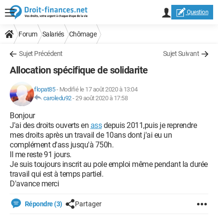
Question
Forum
Salariés
Chômage
Sujet Précédent
Sujet Suivant
Allocation spécifique de solidarite
flopat85
-
Modifié le 17 août 2020 à 13:04
caroledu92
-
29 août 2020 à 17:58
Bonjour
J'ai des droits ouverts en
ass
depuis 2011,puis je reprendre
mes droits après un travail de 10ans dont j'ai eu un
complément d'ass jusqu'à 750h.
Il me reste 91 jours.
Je suis toujours inscrit au pole emploi même pendant la durée
travail qui est à temps partiel.
D'avance merci
Répondre (3)
Partager