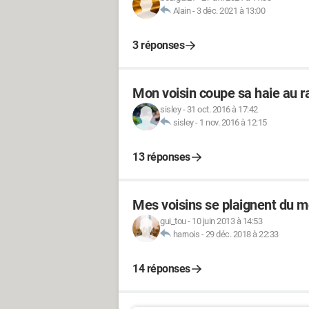
Alain
-
3 déc. 2021 à 13:00
3 réponses
Mon voisin coupe sa haie au ra
sisley
-
31 oct. 2016 à 17:42
sisley
-
1 nov. 2016 à 12:15
13 réponses
Mes voisins se plaignent du m
gui_tou
-
10 juin 2013 à 14:53
harnois
-
29 déc. 2018 à 22:33
14 réponses