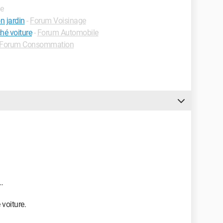
de
n jardin
-
Forum Voisinage
hé voiture
-
Forum Automobile
Forum Consommation
…
 voiture.