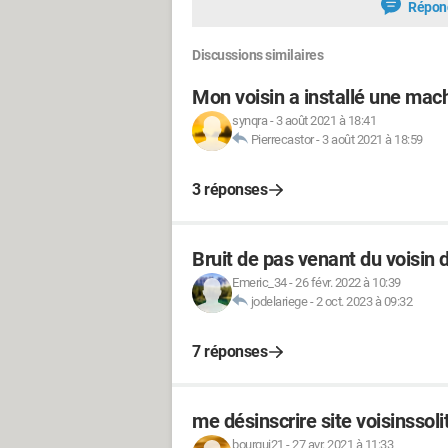
Répon
Discussions similaires
Mon voisin a installé une mac
synqra
-
3 août 2021 à 18:41
Pierrecastor
-
3 août 2021 à 18:59
3 réponses
Bruit de pas venant du voisin 
Emeric_34
-
26 févr. 2022 à 10:39
jodelariege
-
2 oct. 2023 à 09:32
7 réponses
me désinscrire site voisinssoli
bourgui21
-
27 avr. 2021 à 11:33