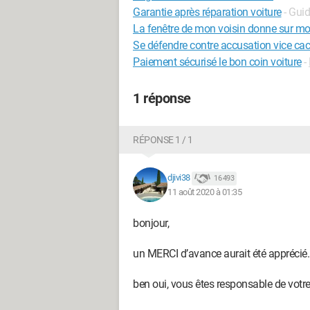
Garantie après réparation voiture
- Gui
La fenêtre de mon voisin donne sur mo
Se défendre contre accusation vice cac
Paiement sécurisé le bon coin voiture
-
1 réponse
RÉPONSE 1 / 1
djivi38
16 493
11 août 2020 à 01:35
bonjour,
un MERCI d’avance aurait été apprécié
ben oui, vous êtes responsable de votre