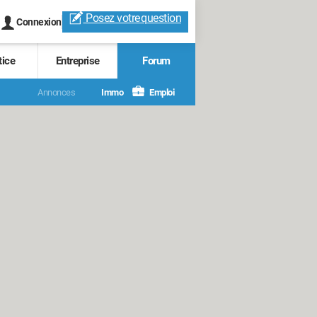
Posez votre
question
Connexion
tice
Entreprise
Forum
Annonces
Immo
Emploi