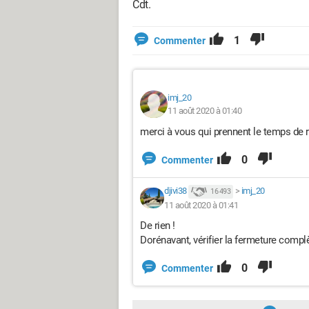
Cdt.
1
Commenter
imj_20
11 août 2020 à 01:40
merci à vous qui prennent le temps de 
0
Commenter
djivi38
>
imj_20
16 493
11 août 2020 à 01:41
De rien !
Dorénavant, vérifier la fermeture complè
0
Commenter