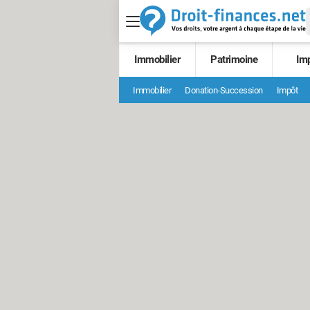
Immobilier
Patrimoine
Im
Immobilier
Donation-Succession
Impôt