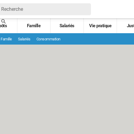
pôts
Famille
Salariés
Vie pratique
Jus
Famille
Salariés
Consommation