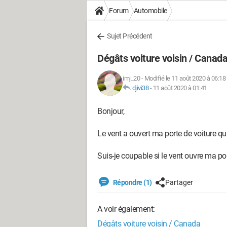
Forum
Automobile
Sujet Précédent
Dégâts voiture voisin / Canad
imj_20
-
Modifié le 11 août 2020 à 06:18
djivi38
-
11 août 2020 à 01:41
Bonjour,
Le vent a ouvert ma porte de voiture qui
Suis-je coupable si le vent ouvre ma por
Répondre (1)
Partager
A voir également:
Dégâts voiture voisin / Canada