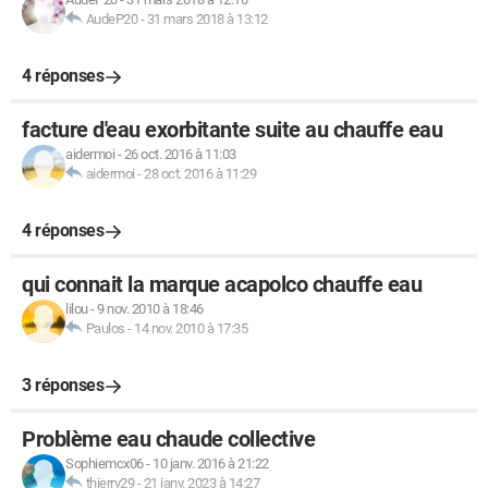
AudeP20
-
31 mars 2018 à 13:12
4 réponses
facture d'eau exorbitante suite au chauffe eau
aidermoi
-
26 oct. 2016 à 11:03
aidermoi
-
28 oct. 2016 à 11:29
4 réponses
qui connait la marque acapolco chauffe eau
lilou
-
9 nov. 2010 à 18:46
Paulos
-
14 nov. 2010 à 17:35
3 réponses
Problème eau chaude collective
Sophiemcx06
-
10 janv. 2016 à 21:22
thierry29
-
21 janv. 2023 à 14:27