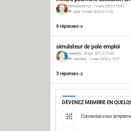
Pimousse9162
-
1 mars 2023 à 13:47
paul
-
4 mars 2023 à 21:03
6 réponses
simulateur de pole emploi
meridobi
-
20 oct. 2017 à 12:03
meridobi
-
7 mars 2018 à 19:37
3 réponses
DEVENEZ MEMBRE EN QUELQU
Connectez-vous simplemen