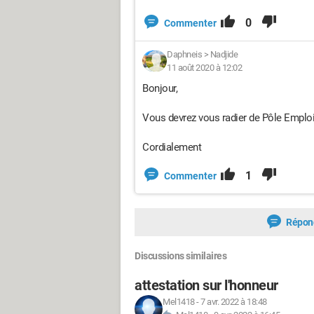
0
Commenter
Daphneis
>
Nadjide
11 août 2020 à 12:02
Bonjour,
Vous devrez vous radier de Pôle Emplo
Cordialement
1
Commenter
Répon
Discussions similaires
attestation sur l'honneur
Mel1418
-
7 avr. 2022 à 18:48