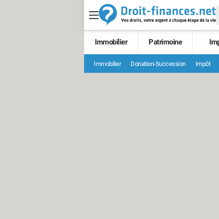
Immobilier
Patrimoine
Im
Immobilier
Donation-Succession
Impôt