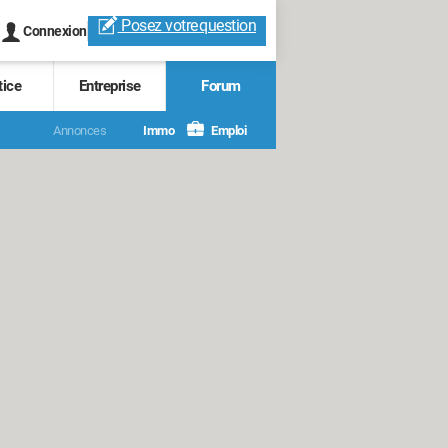
Posez votre
question
Connexion
tice
Entreprise
Forum
Annonces
Immo
Emploi