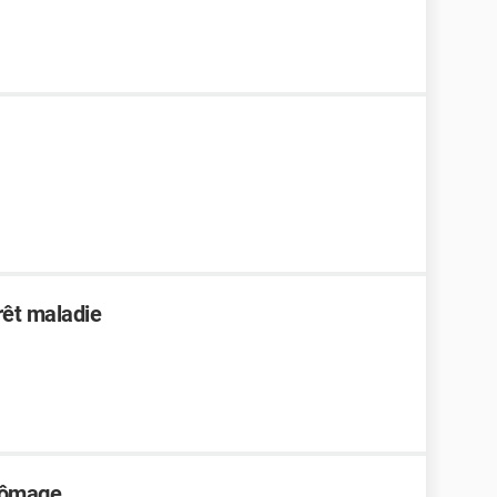
rêt maladie
chômage