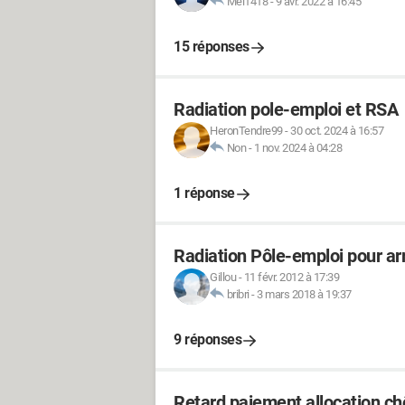
Mel1418
-
9 avr. 2022 à 16:45
15 réponses
Radiation pole-emploi et RSA
HeronTendre99
-
30 oct. 2024 à 16:57
Non
-
1 nov. 2024 à 04:28
1 réponse
Radiation Pôle-emploi pour ar
Gillou
-
11 févr. 2012 à 17:39
bribri
-
3 mars 2018 à 19:37
9 réponses
Retard paiement allocation 