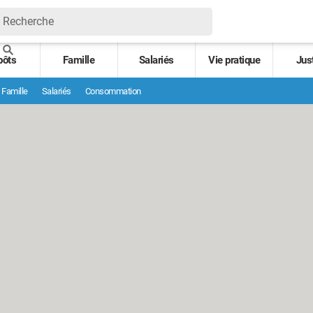
pôts
Famille
Salariés
Vie pratique
Jus
Famille
Salariés
Consommation