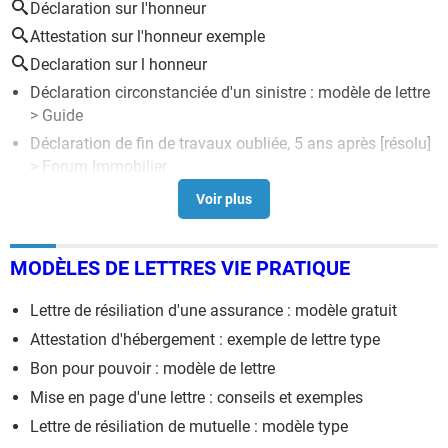
Déclaration sur l'honneur
Attestation sur l'honneur exemple
Declaration sur l honneur
Déclaration circonstanciée d'un sinistre : modèle de lettre
> Guide
Déclaration de fin de travaux oubliée, 5 ans après
[résolu]
>
Forum Immobilier
Déclaration de succession 2705
>
Forum Donation-
Succession
Déclaration de perte : modèle de lettre
> Guide
MODÈLES DE LETTRES VIE PRATIQUE
Formulaire 2042 RICI 2026 : télécharger le cerfa en PDF
>
Guide
Lettre de résiliation d'une assurance : modèle gratuit
Attestation d'hébergement : exemple de lettre type
Bon pour pouvoir : modèle de lettre
Mise en page d'une lettre : conseils et exemples
Lettre de résiliation de mutuelle : modèle type