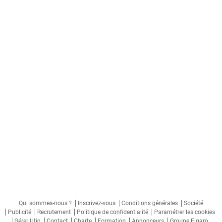
Qui sommes-nous ?
Inscrivez-vous
Conditions générales
Société
Publicité
Recrutement
Politique de confidentialité
Paramétrer les cookies
Gérer Utiq
Contact
Charte
Formation
Annonceurs
Groupe Figaro