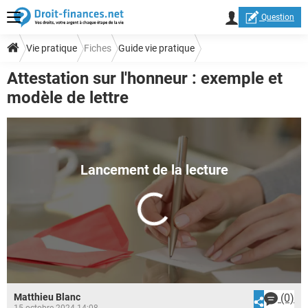
Question
Vie pratique
Fiches
Guide vie pratique
Attestation sur l'honneur : exemple et
Modèles de lettres vie pratique
modèle de lettre
Matthieu Blanc
(0)
15 octobre 2024 14:08