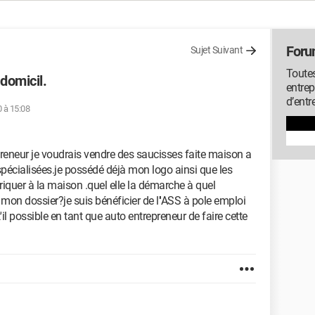
Foru
Sujet Suivant
Toutes
domicil.
entrep
d’entr
0 à 15:08
preneur je voudrais vendre des saucisses faite maison a
 spécialisées.je possédé déjà mon logo ainsi que les
riquer à la maison .quel elle la démarche à quel
n dossier?je suis bénéficier de l''ASS à pole emploi
t'il possible en tant que auto entrepreneur de faire cette