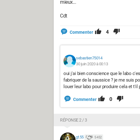
mieux...
Cdt
4
Commenter
sebastien75014
30 juin 2020 à 00:13
oui j'ai bien conscience que le labo c'e
fabriquer de la saussice ? je me suis p
louer leur labo pour produire cela et t'
0
Commenter
RÉPONSE 2 / 3
gt.55
5 452