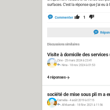
surfaces. C'est la réponse que j'ai eu à
1
Commenter
Répon
Discussions similaires
Visite à domicile des services
Zine
-
25 mars 2024 à 23:41
Nina
-
18 nov. 2024 à 01:53
4 réponses
société de mise sous pli m a 
Camelia
-
4 août 2019 à 07:15
Afrikarnak
-
18 févr. 2021 à 11:56