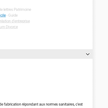
de lettres Patrimoine
cile
- Guide
éation d'entreprise
um Divorce
 de fabrication répondant aux normes sanitaires, c'est