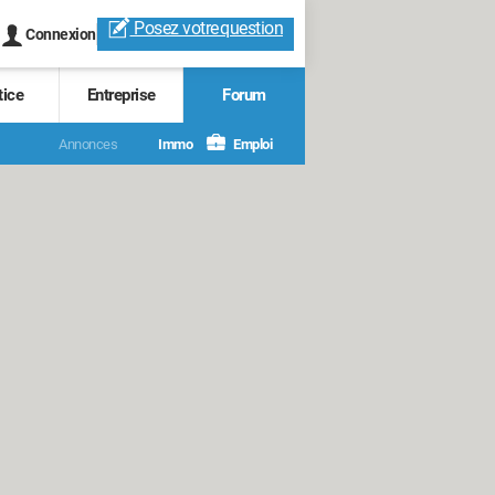
Posez votre
question
Connexion
tice
Entreprise
Forum
Annonces
Immo
Emploi