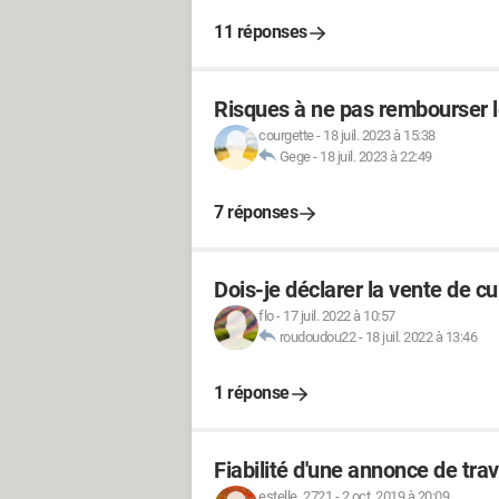
11 réponses
Risques à ne pas rembourser l
courgette
-
18 juil. 2023 à 15:38
Gege
-
18 juil. 2023 à 22:49
7 réponses
Dois-je déclarer la vente de cu
flo
-
17 juil. 2022 à 10:57
roudoudou22
-
18 juil. 2022 à 13:46
1 réponse
Fiabilité d'une annonce de trav
estelle_2721
-
2 oct. 2019 à 20:09