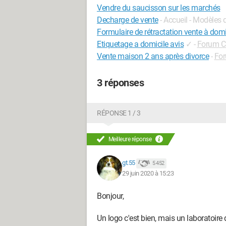
Vendre du saucisson sur les marchés
Decharge de vente
- Accueil - Modèles 
Formulaire de rétractation vente à domi
Etiquetage a domicile avis
✓
-
Forum Cr
Vente maison 2 ans après divorce
-
For
3 réponses
RÉPONSE 1 / 3
Meilleure réponse
gt.55
5 452
29 juin 2020 à 15:23
Bonjour,
Un logo c'est bien, mais un laboratoire