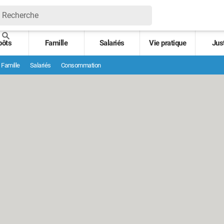
pôts
Famille
Salariés
Vie pratique
Jus
Famille
Salariés
Consommation