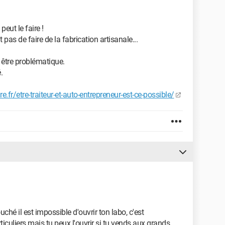
eut le faire !
pas de faire de la fabrication artisanale...
a être problématique.
.
.fr/etre-traiteur-et-auto-entrepreneur-est-ce-possible/
ché il est impossible d'ouvrir ton labo, c'est
iculiers mais tu peux l'ouvrir si tu vends aux grands