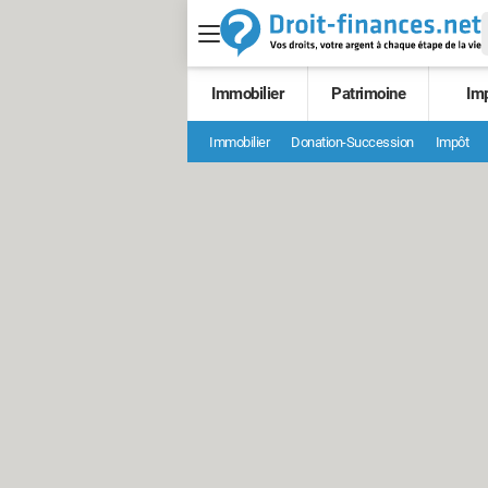
Immobilier
Patrimoine
Im
Immobilier
Donation-Succession
Impôt