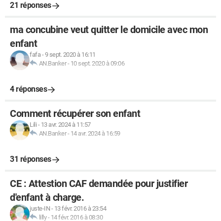
21 réponses
ma concubine veut quitter le domicile avec mon
enfant
fafa
-
9 sept. 2020 à 16:11
AN.Banker
-
10 sept. 2020 à 09:06
4 réponses
Comment récupérer son enfant
Lili
-
13 avr. 2024 à 11:57
AN.Banker
-
14 avr. 2024 à 16:59
31 réponses
CE : Attestion CAF demandée pour justifier
d'enfant à charge.
juste-IN
-
13 févr. 2016 à 23:54
lilly
-
14 févr. 2016 à 08:30