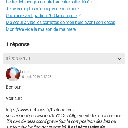
Lettre déblocage compte bancaire suite décès
Je ne veux plus m'occuper de ma mère
Une mère veut partir à 700 km du père
✓
Ma sœur a vidé les comptes de mon père avant son décès
Mon frère vide la maison de ma mère
1 réponse
RÉPONSE 1 / 1
lautre
10 sept. 2019 à 12:35
Bonjour,
Voir sur :
https://www.notaires.fr/fr/donation-
succession/succession/le-r%C3%A8glement-des-successions
"En cas de désaccord grave (sur la composition des lots ou
sur leur évaluation par exemple),
il est nécessaire de