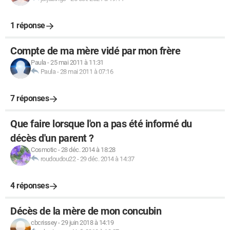
1 réponse
Compte de ma mère vidé par mon frère
Paula
-
25 mai 2011 à 11:31
Paula
-
28 mai 2011 à 07:16
7 réponses
Que faire lorsque l'on a pas été informé du
décès d'un parent ?
Cosmotic
-
28 déc. 2014 à 18:28
roudoudou22
-
29 déc. 2014 à 14:37
4 réponses
Décès de la mère de mon concubin
cbcrissey
-
29 juin 2018 à 14:19