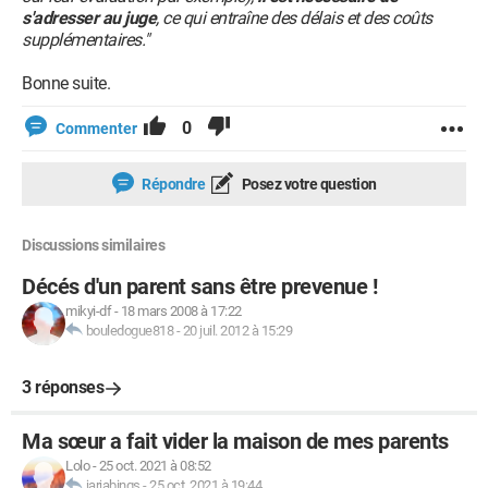
s'adresser au juge
, ce qui entraîne des délais et des coûts
supplémentaires."
Bonne suite.
0
Commenter
Répondre
Posez votre question
Discussions similaires
Décés d'un parent sans être prevenue !
mikyi-df
-
18 mars 2008 à 17:22
bouledogue818
-
20 juil. 2012 à 15:29
3 réponses
Ma sœur a fait vider la maison de mes parents
Lolo
-
25 oct. 2021 à 08:52
jarjabings
-
25 oct. 2021 à 19:44