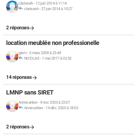
clarisseh
-
12 juin 2014 à 11:16
clarisseh
-
27 juin 2014 à 10:27
2 réponses
location meublée non professionelle
giem
-
3 mars 2008 à 23:48
NICOLAS
-
1 mai 2017 à 02:52
14 réponses
LMNP sans SIRET
Annecarlaw
-
9 nov. 2020 à 23:07
Annecarlaw
-
14 déc. 2020 à 18:03
2 réponses