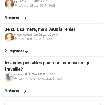
juju1972
-
6 oct. 2011 à 22:13
sophiag
-
28 août 2014 à 16:28
9 réponses
Je suis sa mère, mais veux la renier
chouchouteee
-
24 févr. 2010 à 09:34
vero
-
20 mars 2020 à 11:52
21 réponses
les aides possibles pour une mère isolée qui
travaille?
marieemilieP
-
7 mai 2023 à 17:53
Lyam19_9748
-
10 mai 2023 à 14:25
9 réponses