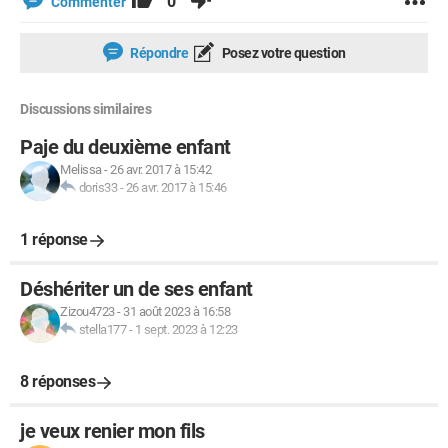
0
Commenter
Répondre
Posez votre question
Discussions similaires
Paje du deuxième enfant
Melissa
-
26 avr. 2017 à 15:42
doris33
-
26 avr. 2017 à 15:46
1 réponse
Déshériter un de ses enfant
Zizou4723
-
31 août 2023 à 16:58
stella177
-
1 sept. 2023 à 12:23
8 réponses
je veux renier mon fils