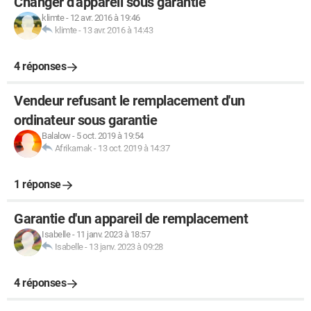
Changer d'appareil sous garantie
klimte
-
12 avr. 2016 à 19:46
klimte
-
13 avr. 2016 à 14:43
4 réponses
Vendeur refusant le remplacement d'un
ordinateur sous garantie
Balalow
-
5 oct. 2019 à 19:54
Afrikarnak
-
13 oct. 2019 à 14:37
1 réponse
Garantie d'un appareil de remplacement
Isabelle
-
11 janv. 2023 à 18:57
Isabelle
-
13 janv. 2023 à 09:28
4 réponses