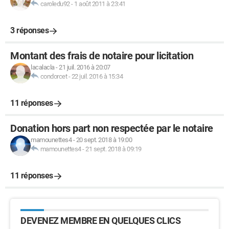
caroledu92
-
1 août 2011 à 23:41
3 réponses
Montant des frais de notaire pour licitation
lacalacla
-
21 juil. 2016 à 20:07
condorcet
-
22 juil. 2016 à 15:34
11 réponses
Donation hors part non respectée par le notaire
mamounettes4
-
20 sept. 2018 à 19:00
mamounettes4
-
21 sept. 2018 à 09:19
11 réponses
DEVENEZ MEMBRE EN QUELQUES CLICS