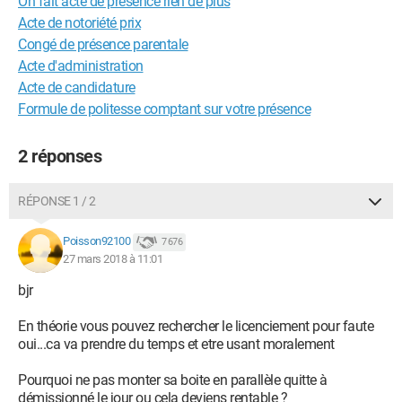
On fait acte de présence rien de plus
Acte de notoriété prix
Congé de présence parentale
Acte d'administration
Acte de candidature
Formule de politesse comptant sur votre présence
2 réponses
RÉPONSE 1 / 2
Poisson92100
7 676
27 mars 2018 à 11:01
bjr
En théorie vous pouvez rechercher le licenciement pour faute
oui...ca va prendre du temps et etre usant moralement
Pourquoi ne pas monter sa boite en parallèle quitte à
démissionné le jour ou cela deviens rentable ?