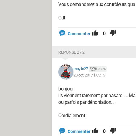
Vous demanderez aux contrôleurs quand
Cdt.
0
Commenter
RÉPONSE 2 / 2
maylin27
8 774
20 oct. 2017 à 05:15
bonjour
ils viennent rarement par hasard..... M
ou parfois par dénoniation.....
Cordialement
0
Commenter