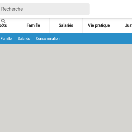
pôts
Famille
Salariés
Vie pratique
Jus
Famille
Salariés
Consommation