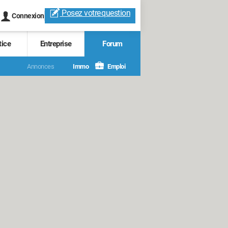
Posez votre
question
Connexion
tice
Entreprise
Forum
Annonces
Immo
Emploi