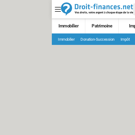
Immobilier
Patrimoine
Im
Immobilier
Donation-Succession
Impôt