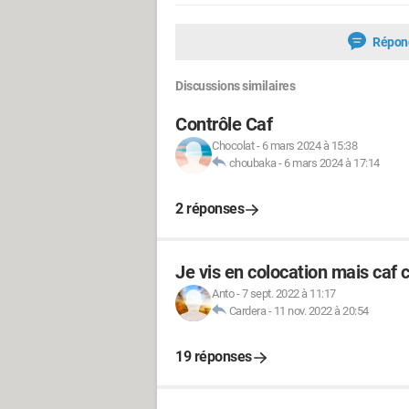
Répon
Discussions similaires
Contrôle Caf
Chocolat
-
6 mars 2024 à 15:38
choubaka
-
6 mars 2024 à 17:14
2 réponses
Je vis en colocation mais caf 
Anto
-
7 sept. 2022 à 11:17
Cardera
-
11 nov. 2022 à 20:54
19 réponses