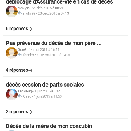
déblocage d'Assurance-vie en cas de décès
moky99
-
22 déc. 2015 à 08:21
moky99
-
23 déc. 2015 à 07:13
6 réponses
Pas prévenue du décès de mon père ...
GeeG
-
14 mai 2011 à 16:54
fanchb29
-
15 mai 2011 à 14:01
4 réponses
décès cession de parts sociales
senior-ag
-
1 juin 2015 à 10:45
Gasc
-
1 juin 2015 à 11:50
2 réponses
Décès de la mère de mon concubin