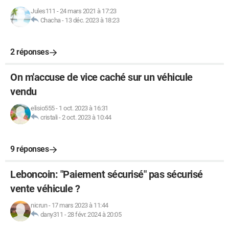
Jules111
-
24 mars 2021 à 17:23
Chacha
-
13 déc. 2023 à 18:23
2 réponses
On m'accuse de vice caché sur un véhicule
vendu
elisio555
-
1 oct. 2023 à 16:31
cristali
-
2 oct. 2023 à 10:44
9 réponses
Leboncoin: "Paiement sécurisé" pas sécurisé
vente véhicule ?
nicrun
-
17 mars 2023 à 11:44
dany311
-
28 févr. 2024 à 20:05