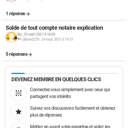
1 réponse
Solde de tout compte notaire explication
lilp
-
22 sept. 2021 à 16:08
gitane2229
-
24 sept. 2021 à 14:13
5 réponses
DEVENEZ MEMBRE EN QUELQUES CLICS
Connectez-vous simplement avec ceux qui
partagent vos intérêts
Suivez vos discussions facilement et obtenez
plus de réponses
Mettez en avant votre expertise et aidez les