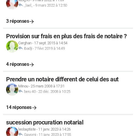
_lael_
-
9 mars 2022 à 12:50
3 réponses
Provision sur frais en plus des frais de notaire ?
Cerghan
-
17 sept. 2015 à 14:54
ibadji
-
7 févr. 2019 à 14:49
4 réponses
Prendre un notaire different de celui des aut
Minou
-
25 mars 2008 à 17:31
beru 40
-
22 déc. 2008 à 10:25
14 réponses
sucession procuration notarial
leobaptiste
-
11 janv. 2023 à 14:26
Gayomi
-
11 janv. 2023 à 17:55