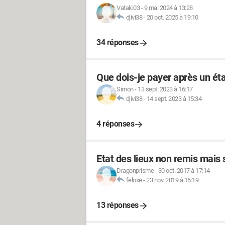
Vataki03
-
9 mai 2024 à 13:28
djivi38
-
20 oct. 2025 à 19:10
34 réponses
Que dois-je payer après un éta
Simon
-
13 sept. 2023 à 16:17
djivi38
-
14 sept. 2023 à 15:34
4 réponses
Etat des lieux non remis mais 
Dragonprisme
-
30 oct. 2017 à 17:14
feloxe
-
23 nov. 2019 à 15:19
13 réponses