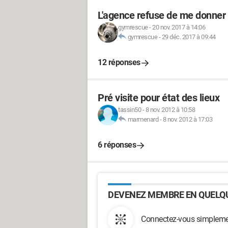
L'agence refuse de me donner l'
gymrescue
-
20 nov. 2017 à 14:06
gymrescue
-
29 déc. 2017 à 09:44
12 réponses
Pré visite pour état des lieux
tassin50
-
8 nov. 2012 à 10:58
marmenard
-
8 nov. 2012 à 17:03
6 réponses
DEVENEZ MEMBRE EN QUELQU
Connectez-vous simplemen