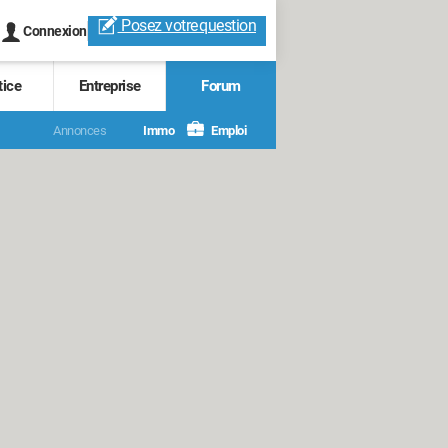
Posez votre
question
Connexion
tice
Entreprise
Forum
Annonces
Immo
Emploi