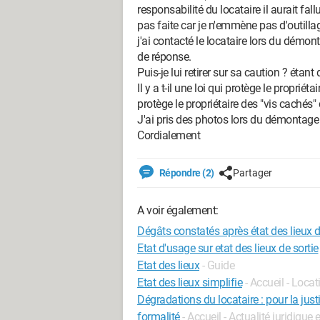
responsabilité du locataire il aurait fall
pas faite car je n'emmène pas d'outillag
j'ai contacté le locataire lors du démon
de réponse.
Puis-je lui retirer sur sa caution ? étant
Il y a t-il une loi qui protège le propriét
protège le propriétaire des "vis cachés" 
J'ai pris des photos lors du démontage e
Cordialement
Répondre (2)
Partager
A voir également:
Dégâts constatés après état des lieux d
Etat d'usage sur etat des lieux de sortie
Etat des lieux
- Guide
Etat des lieux simplifie
- Accueil - Loca
Dégradations du locataire : pour la justic
formalité
- Accueil - Actualité juridique 