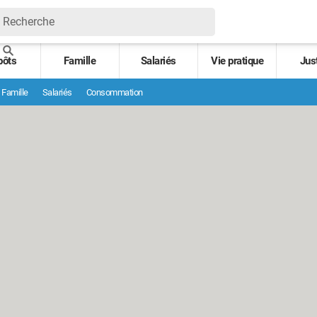
pôts
Famille
Salariés
Vie pratique
Jus
Famille
Salariés
Consommation