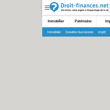
Immobilier
Patrimoine
Im
Immobilier
Donation-Succession
Impôt