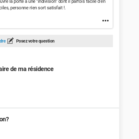
 la porte à une "indivision" dont il parfois facile d'en
ciles, personne n'en sort satisfait !.
dre
Posez votre question
taire de ma résidence
ion?