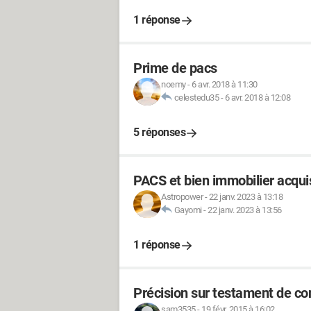
1 réponse
Prime de pacs
noemy
-
6 avr. 2018 à 11:30
celestedu35
-
6 avr. 2018 à 12:08
5 réponses
PACS et bien immobilier acqui
Astropower
-
22 janv. 2023 à 13:18
Gayomi
-
22 janv. 2023 à 13:56
1 réponse
Précision sur testament de con
sam3535
-
19 févr. 2015 à 16:02