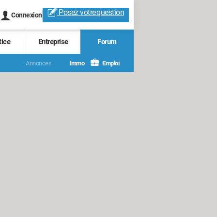
Posez votre
question
Connexion
tice
Entreprise
Forum
Annonces
Immo
Emploi