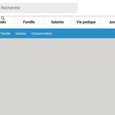
pôts
Famille
Salariés
Vie pratique
Jus
Famille
Salariés
Consommation