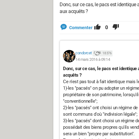
Donc, sur ce cas, le pacs est identiqu
aux acquêts ?
0
Commenter
condorcet
18 376
14 mars 2016 à 09:14
Donc, sur ce cas, le pacs est identiqu
acquêts ?
Ce n'est pas tout à fait identique mais l
1)-les "pacsés" on pu adopter un régime
propriétaire de son patrimoine, lorsqu'i
"conventionnelle";
2)-les "pacsés" ont choisi un régime d
sont communs d'où "indivision légale";
3)-les "pacsés" dont choisi un régime 
possédait des biens propres qu'ils ven
sera un bien "propre par substitution".