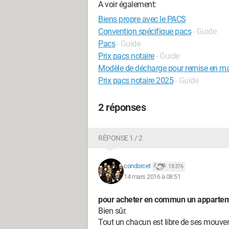
A voir également:
Biens propre avec le PACS
Convention spécifique pacs
- Guide
Pacs
- Guide
Prix pacs notaire
- Guide
Modèle de décharge pour remise en ma
Prix pacs notaire 2025
- Guide
2 réponses
RÉPONSE 1 / 2
condorcet
18 376
14 mars 2016 à 08:51
pour acheter en commun un appartement
Bien sûr.
Tout un chacun est libre de ses mouve