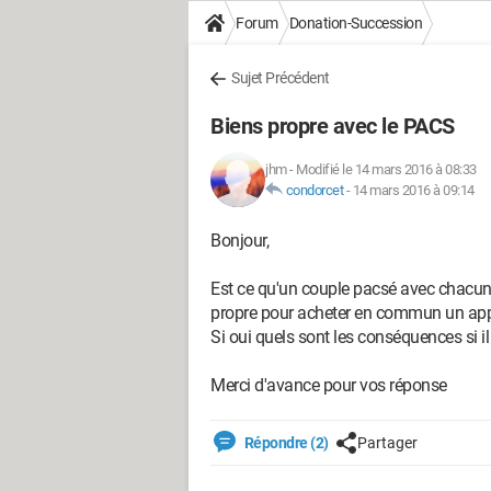
Forum
Donation-Succession
Sujet Précédent
Biens propre avec le PACS
jhm
-
Modifié le 14 mars 2016 à 08:33
condorcet
-
14 mars 2016 à 09:14
Bonjour,
Est ce qu'un couple pacsé avec chacun
propre pour acheter en commun un appar
Si oui quels sont les conséquences si il
Merci d'avance pour vos réponse
Répondre (2)
Partager