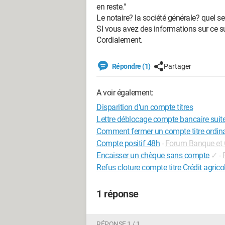
en reste."
Le notaire? la société générale? quel se
SI vous avez des informations sur ce 
Cordialement.
Répondre (1)
Partager
A voir également:
Disparition d'un compte titres
Lettre déblocage compte bancaire suit
Comment fermer un compte titre ordinai
Compte positif 48h
-
Forum Banque et 
Encaisser un chèque sans compte
✓
-
Refus cloture compte titre Crédit agrico
1 réponse
RÉPONSE 1 / 1