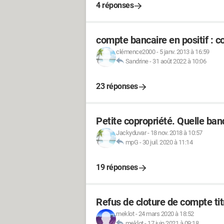
4 réponses
compte bancaire en positif : c
clémence2000
-
5 janv. 2013 à 16:59
Sandrine
-
31 août 2022 à 10:06
23 réponses
Petite copropriété. Quelle ban
Jackyduvar
-
18 nov. 2018 à 10:57
mpG
-
30 juil. 2020 à 11:14
19 réponses
Refus de cloture de compte tit
meklot
-
24 mars 2020 à 18:52
meklot
-
17 juin 2021 à 09:18