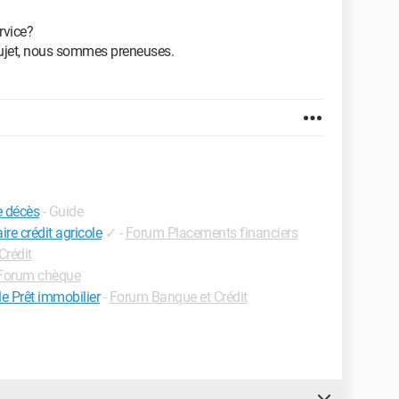
rvice?
sujet, nous sommes preneuses.
e décès
- Guide
re crédit agricole
✓
-
Forum Placements financiers
Crédit
Forum chèque
le Prêt immobilier
-
Forum Banque et Crédit