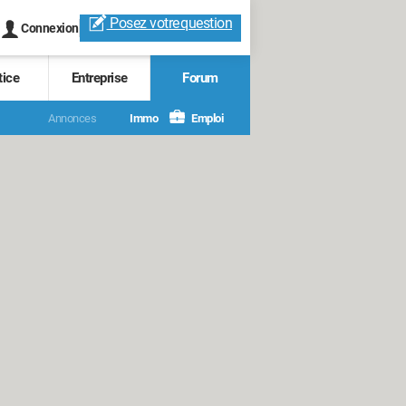
Posez votre
question
Connexion
tice
Entreprise
Forum
Annonces
Immo
Emploi