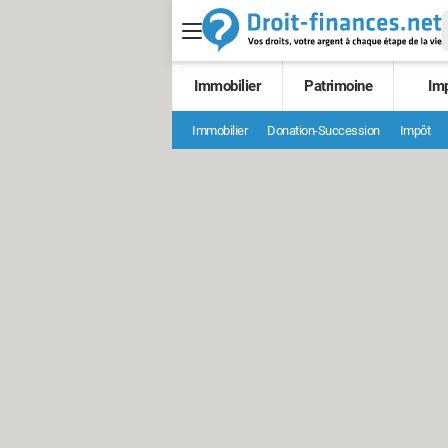
Immobilier
Patrimoine
Im
Immobilier
Donation-Succession
Impôt