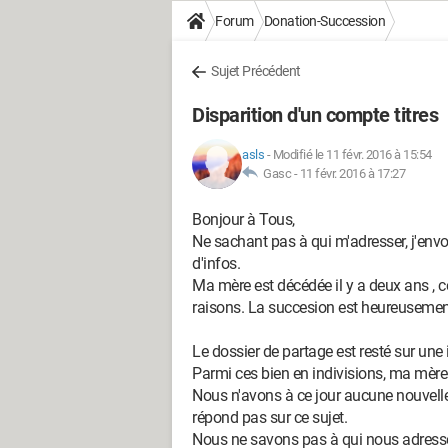
Forum
Donation-Succession
Sujet Précédent
Disparition d'un compte titres
asls
-
Modifié le 11 févr. 2016 à 15:54
Gasc -
11 févr. 2016 à 17:27
Bonjour à Tous,
Ne sachant pas à qui m'adresser, j'envoie
d'infos.
Ma mère est décédée il y a deux ans , 
raisons. La succesion est heureusemen
Le dossier de partage est resté sur une 
Parmi ces bien en indivisions, ma mère 
Nous n'avons à ce jour aucune nouvelles
répond pas sur ce sujet.
Nous ne savons pas à qui nous adresser 