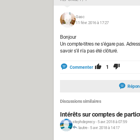
Gasc
11 févr. 2016 à 17:27
Bonjour
Un compte-titres ne s'égare pas. Adres
savoir s'il n'a pas été clôturé.
1
Commenter
Répon
Discussions similaires
Intérêts sur comptes de partic
stephdeprecy
-
5 avr. 2018 à 07:59
lautre
-
5 avr. 2018 à 14:17