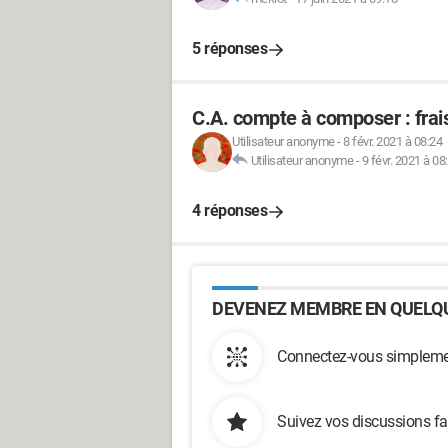
5 réponses
C.A. compte à composer : frai
Utilisateur anonyme
-
8 févr. 2021 à 08:24
Utilisateur anonyme
-
9 févr. 2021 à 08
4 réponses
DEVENEZ MEMBRE EN QUELQU
Connectez-vous simplemen
Suivez vos discussions fa