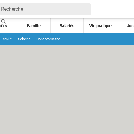
pôts
Famille
Salariés
Vie pratique
Jus
Famille
Salariés
Consommation