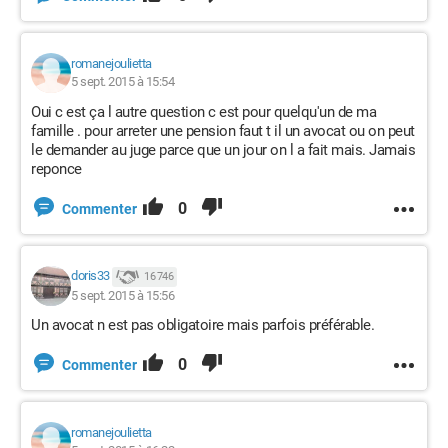
romanejoulietta
5 sept. 2015 à 15:54
Oui c est ça l autre question c est pour quelqu'un de ma
famille . pour arreter une pension faut t il un avocat ou on peut
le demander au juge parce que un jour on l a fait mais. Jamais
reponce
0
Commenter
doris33
16 746
5 sept. 2015 à 15:56
Un avocat n est pas obligatoire mais parfois préférable.
0
Commenter
romanejoulietta