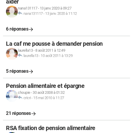
aider
nana131117
-
13 janv. 2020 à 09:27
nana131117
-
13 janv. 2020 à 11:12
6 réponses
La caf me pousse à demander pension
laurella13
-
8 août 2011 à 12:49
laurella13
-
10 août 2011 à 13:29
5 réponses
Pension alimentaire et épargne
choupie
-
30 août 2008 à 01:32
cricri
-
15 mai 2010 à 11:27
21 réponses
RSA fixation de pension alimentaire