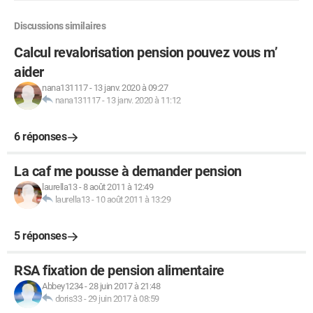
Discussions similaires
Calcul revalorisation pension pouvez vous m’
aider
nana131117
-
13 janv. 2020 à 09:27
nana131117
-
13 janv. 2020 à 11:12
6 réponses
La caf me pousse à demander pension
laurella13
-
8 août 2011 à 12:49
laurella13
-
10 août 2011 à 13:29
5 réponses
RSA fixation de pension alimentaire
Abbey1234
-
28 juin 2017 à 21:48
doris33
-
29 juin 2017 à 08:59