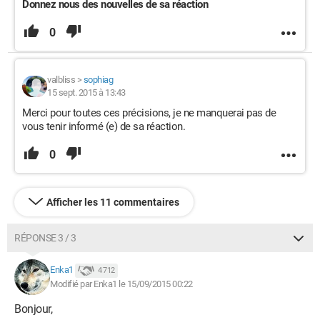
Donnez nous des nouvelles de sa réaction
0
valbliss
>
sophiag
15 sept. 2015 à 13:43
Merci pour toutes ces précisions, je ne manquerai pas de
vous tenir informé (e) de sa réaction.
0
Afficher les 11 commentaires
RÉPONSE 3 / 3
Enka1
4 712
Modifié par Enka1 le 15/09/2015 00:22
Bonjour,