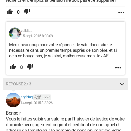
rechercher d'emploi, la pension ne doit pas être supprimé !
0
valbliss
15 sept. 2015 à 08:09
Merci beaucoup pour votre réponse. Je vais donc faire le
nécessaire dans un premier temps auprès de son père, et si
cela ne bouge pas, je saisirai, malheureusement le JAF.
0
RÉPONSE 2 / 3
sophiag
9 277
14 sept. 2015 à 22:26
Bonsoir
Vous le faites saisir sur salaire par l'huissier de justice de votre
domicile avec jugement original et certificat de non appel et
adresse de l'employeur, le nombre de pension impayée, votre