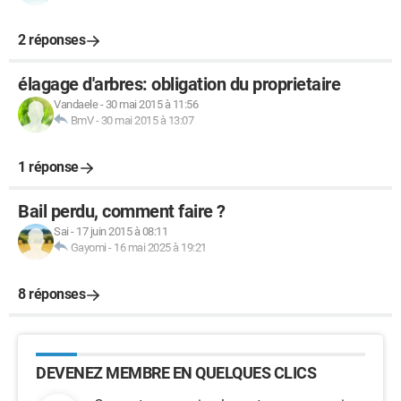
2 réponses
élagage d'arbres: obligation du proprietaire
Vandaele
-
30 mai 2015 à 11:56
BmV
-
30 mai 2015 à 13:07
1 réponse
Bail perdu, comment faire ?
Sai
-
17 juin 2015 à 08:11
Gayomi
-
16 mai 2025 à 19:21
8 réponses
DEVENEZ MEMBRE EN QUELQUES CLICS