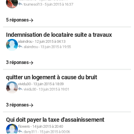
tournesol13
-
5 juin 2015 à 16:37
5 réponses
Indemnisation de locataire suite a travaux
alaindrou
-
12 juin 2015 à 04:13
alaindrou
-
13 juin 2015 à 19:55
3 réponses
quitter un logement à cause du bruit
vividu30
-
13 juin 2015 à 18:09
vividu30
-
13 juin 2015 à 19:01
3 réponses
Qui doit payer la taxe d'assainissement
flowers
-
14 juin 2015 à 20:40
dany311
-
15 juin 2015 à 00:06