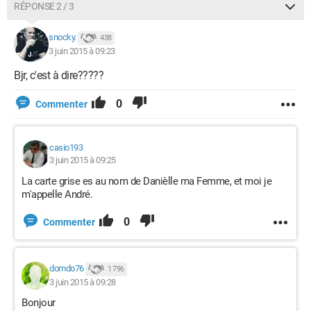
RÉPONSE 2 / 3
snocky.
438
3 juin 2015 à 09:23
Bjr, c'est à dire?????
0
Commenter
casio193
3 juin 2015 à 09:25
La carte grise es au nom de Danièlle ma Femme, et moi je
m'appelle André.
0
Commenter
domdo76
1 796
3 juin 2015 à 09:28
Bonjour