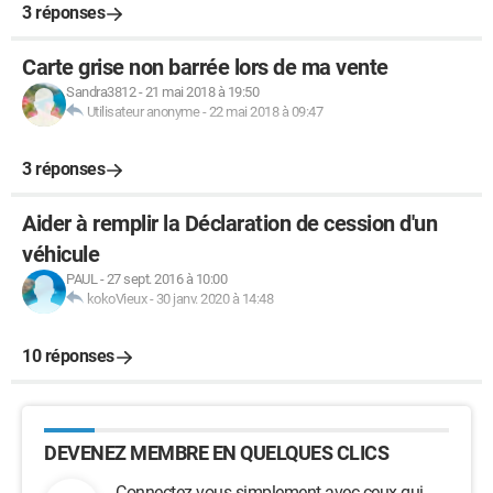
3 réponses
Carte grise non barrée lors de ma vente
Sandra3812
-
21 mai 2018 à 19:50
Utilisateur anonyme
-
22 mai 2018 à 09:47
3 réponses
Aider à remplir la Déclaration de cession d'un
véhicule
PAUL
-
27 sept. 2016 à 10:00
kokoVieux
-
30 janv. 2020 à 14:48
10 réponses
DEVENEZ MEMBRE EN QUELQUES CLICS
Connectez-vous simplement avec ceux qui