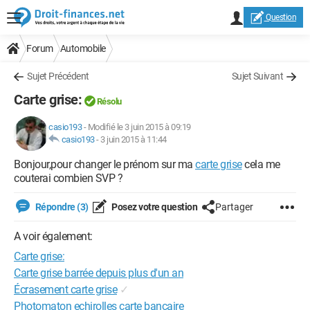
Question
Forum
Automobile
Sujet Précédent
Sujet Suivant
Carte grise:
Résolu
casio193
-
Modifié le 3 juin 2015 à 09:19
casio193
-
3 juin 2015 à 11:44
Bonjour,pour changer le prénom sur ma
carte grise
cela me
couterai combien SVP ?
Répondre (3)
Posez votre question
Partager
A voir également:
Carte grise:
Carte grise barrée depuis plus d'un an
Écrasement carte grise
✓
Photomaton echirolles carte bancaire