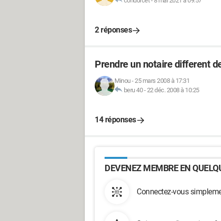
condorcet
-
8 mai 2021 à 09:57
2 réponses
Prendre un notaire different de
Minou
-
25 mars 2008 à 17:31
beru 40
-
22 déc. 2008 à 10:25
14 réponses
DEVENEZ MEMBRE EN QUELQU
Connectez-vous simplemen