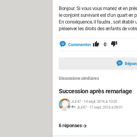
Bonjour. Si vous vous mariez et en prése
le conjoint survivant est d'un quart en pl
En conséquence, il faudra , soit établir 
préserver les droits des enfants de votre
0
Commenter
Répon
Discussions similaires
Succession après remariage
JLE47
-
14 sept. 2016 à 10:03
JLE47
-
17 sept. 2016 à 09:01
6 réponses