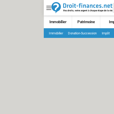
Immobilier
Patrimoine
Im
Immobilier
Donation-Succession
Impôt