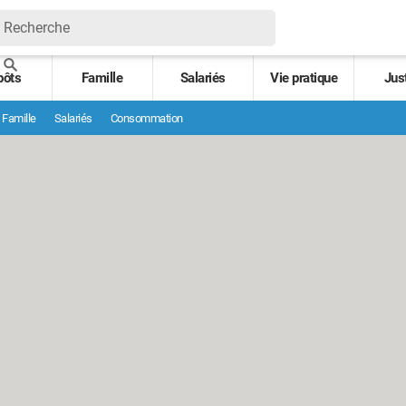
pôts
Famille
Salariés
Vie pratique
Jus
Famille
Salariés
Consommation