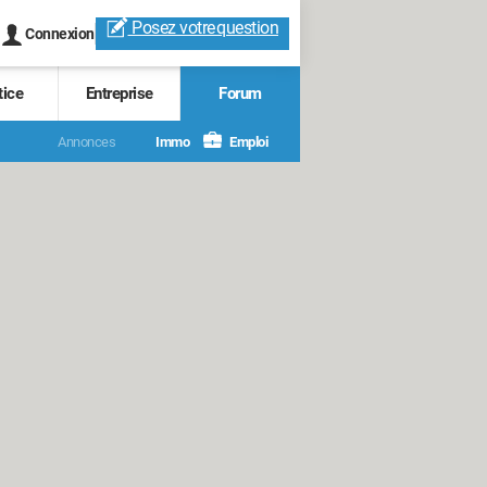
Posez votre
question
Connexion
tice
Entreprise
Forum
Annonces
Immo
Emploi