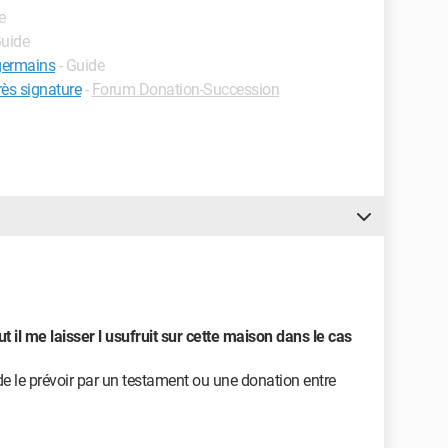
e
Guide
germains
- Guide
rès signature
-
Forum Donation-Succession
il me laisser l usufruit sur cette maison dans le cas
e le prévoir par un testament ou une donation entre