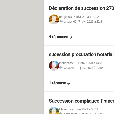
Déclaration de succession 27
aragon60
-
4 févr. 2023 à 20:02
aragon60
-
7 févr. 2023 à 22:31
4 réponses
sucession procuration notarial
leobaptiste
-
11 janv. 2023 à 14:26
Gayomi
-
11 janv. 2023 à 17:55
1 réponse
Succession compliquée Franc
Maverick
-
8 mai 2021 à 08:21