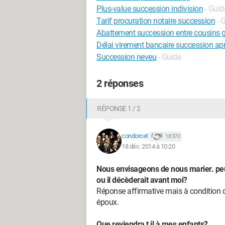
Plus-value succession indivision
- Guid
Tarif procuration notaire succession
- 
Abattement succession entre cousins 
Délai virement bancaire succession ap
Succession neveu
- Guide
2 réponses
RÉPONSE 1 / 2
condorcet
18 370
18 déc. 2014 à 10:20
Nous envisageons de nous marier. peut 
ou il décèderait avant moi?
Réponse affirmative mais à condition d
époux.
Que reviendra t il à mes enfants?