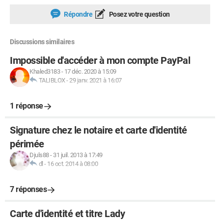
Répondre
Posez votre question
Discussions similaires
Impossible d'accéder à mon compte PayPal
Khaled3183
-
17 déc. 2020 à 15:09
TALIBLOX
-
29 janv. 2021 à 16:07
1 réponse
Signature chez le notaire et carte d'identité
périmée
Djuls88
-
31 juil. 2013 à 17:49
dl
-
16 oct. 2014 à 08:00
7 réponses
Carte d'identité et titre Lady