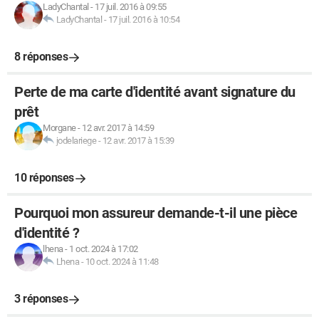
LadyChantal
-
17 juil. 2016 à 09:55
LadyChantal
-
17 juil. 2016 à 10:54
8 réponses
Perte de ma carte d'identité avant signature du
prêt
Morgane
-
12 avr. 2017 à 14:59
jodelariege
-
12 avr. 2017 à 15:39
10 réponses
Pourquoi mon assureur demande-t-il une pièce
d'identité ?
lhena
-
1 oct. 2024 à 17:02
Lhena
-
10 oct. 2024 à 11:48
3 réponses