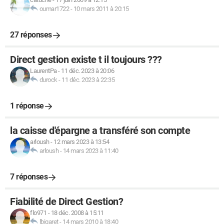
oumar1722
-
10 mars 2011 à 20:15
27 réponses
Direct gestion existe t il toujours ???
LaurentPa
-
11 déc. 2023 à 20:06
durock
-
11 déc. 2023 à 22:35
1 réponse
la caisse d'épargne a transféré son compte
arloush
-
12 mars 2023 à 13:54
arloush
-
14 mars 2023 à 11:40
7 réponses
Fiabilité de Direct Gestion?
flo971
-
18 déc. 2008 à 15:11
lbigaret
-
14 mars 2010 à 18:40