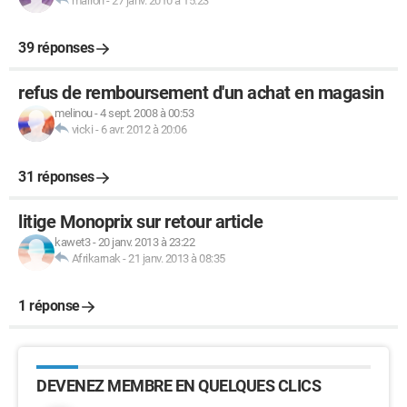
marion
-
27 janv. 2010 à 15:23
39 réponses
refus de remboursement d'un achat en magasin
melinou
-
4 sept. 2008 à 00:53
vicki
-
6 avr. 2012 à 20:06
31 réponses
litige Monoprix sur retour article
kawet3
-
20 janv. 2013 à 23:22
Afrikarnak
-
21 janv. 2013 à 08:35
1 réponse
DEVENEZ MEMBRE EN QUELQUES CLICS