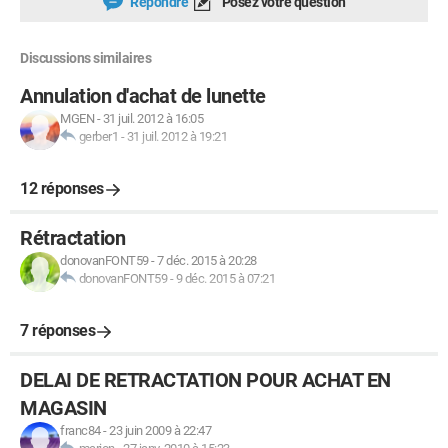
Répondre
Posez votre question
Discussions similaires
Annulation d'achat de lunette
MGEN
-
31 juil. 2012 à 16:05
gerber1
-
31 juil. 2012 à 19:21
12 réponses
Rétractation
donovanFONT59
-
7 déc. 2015 à 20:28
donovanFONT59
-
9 déc. 2015 à 07:21
7 réponses
DELAI DE RETRACTATION POUR ACHAT EN
MAGASIN
franc84
-
23 juin 2009 à 22:47