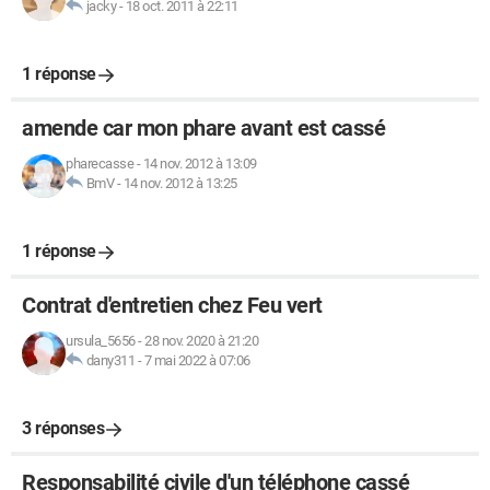
jacky
-
18 oct. 2011 à 22:11
1 réponse
amende car mon phare avant est cassé
pharecasse
-
14 nov. 2012 à 13:09
BmV
-
14 nov. 2012 à 13:25
1 réponse
Contrat d'entretien chez Feu vert
ursula_5656
-
28 nov. 2020 à 21:20
dany311
-
7 mai 2022 à 07:06
3 réponses
Responsabilité civile d'un téléphone cassé