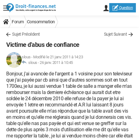
Question
Forum
Consommation
Sujet Précédent
Sujet Suivant
Victime d'abus de confiance
slous
-
Modifié le 21 janv. 2011 à 14:23
slous -
26 janv. 2011 à 10:45
Bonjour, j'ai avancée de l'argent a 1 voisine pour son televiseur
que j'ai payée par cb ainsi que d'autres sommes soit en tout
1700eu, je lui aussi vendue 1 table de salle a manger elle m'as
rembourser mais la derniere échéance qui aurait dut etre
soldée le 24 décembre 2010 elle refuse de la payer je lui ai
envoyée 1 letrre en recommandé et A.R lui laissant 8 jours
avant poursuite elle m'as répondue que la table avait des vis
en moins et qu'elle me réglerais quand je lui donnerais ces vis.
table qu'elle nas pas payée et qui est venue se greffer sur la
dette de plus après 3 mois d'utilisation elle me dit qu'elle vas
me rapporter la table , je lui ai vendue moins chère car elle était