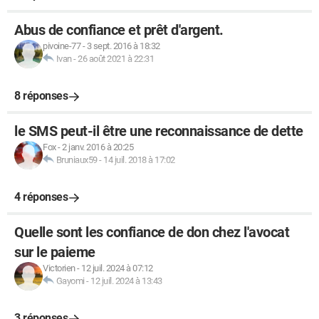
Abus de confiance et prêt d'argent.
pivoine-77
-
3 sept. 2016 à 18:32
Ivan
-
26 août 2021 à 22:31
8 réponses
le SMS peut-il être une reconnaissance de dette
Fox
-
2 janv. 2016 à 20:25
Bruniaux59
-
14 juil. 2018 à 17:02
4 réponses
Quelle sont les confiance de don chez l'avocat
sur le paieme
Victorien
-
12 juil. 2024 à 07:12
Gayomi
-
12 juil. 2024 à 13:43
3 réponses