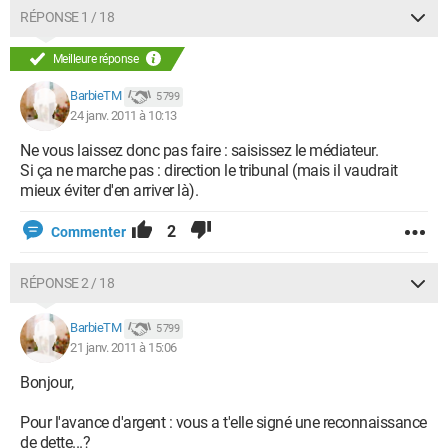
RÉPONSE 1 / 18
Meilleure réponse
BarbieTM
5 799
24 janv. 2011 à 10:13
Ne vous laissez donc pas faire : saisissez le médiateur.
Si ça ne marche pas : direction le tribunal (mais il vaudrait
mieux éviter d'en arriver là).
2
Commenter
RÉPONSE 2 / 18
BarbieTM
5 799
21 janv. 2011 à 15:06
Bonjour,
Pour l'avance d'argent : vous a t'elle signé une reconnaissance
de dette...?