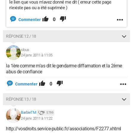
le lien que vous m'avez donné me dit ( erreur cette page
n'existe pas ou a été suprimée )
0
Commenter
RÉPONSE 12 / 18
slous
24 janv. 2011 à 11:05
la 1ère comme m'as dit le gendarme diffamation et la 2ème
abus de confiance
0
Commenter
RÉPONSE 13 / 18
BarbieTM
5 799
24 janv. 2011 à 11:22
http://vosdroits.service-public.fr/associations/F2277.xhtml