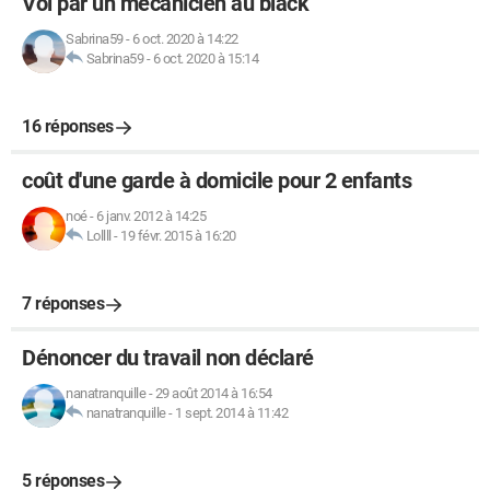
Vol par un mécanicien au black
Sabrina59
-
6 oct. 2020 à 14:22
Sabrina59
-
6 oct. 2020 à 15:14
16 réponses
coût d'une garde à domicile pour 2 enfants
noé
-
6 janv. 2012 à 14:25
Lollll
-
19 févr. 2015 à 16:20
7 réponses
Dénoncer du travail non déclaré
nanatranquille
-
29 août 2014 à 16:54
nanatranquille
-
1 sept. 2014 à 11:42
5 réponses