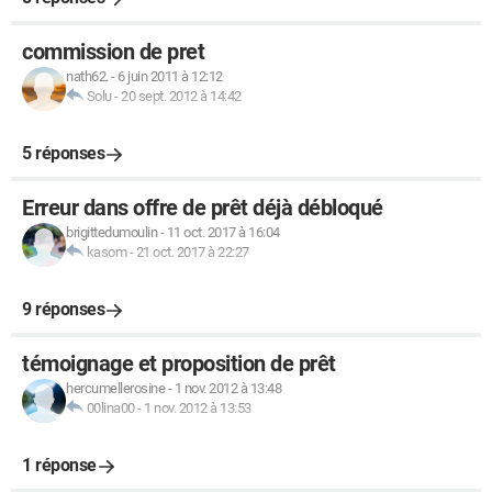
commission de pret
nath62.
-
6 juin 2011 à 12:12
Solu
-
20 sept. 2012 à 14:42
5 réponses
Erreur dans offre de prêt déjà débloqué
brigittedumoulin
-
11 oct. 2017 à 16:04
kasom
-
21 oct. 2017 à 22:27
9 réponses
témoignage et proposition de prêt
hercumellerosine
-
1 nov. 2012 à 13:48
00lina00
-
1 nov. 2012 à 13:53
1 réponse