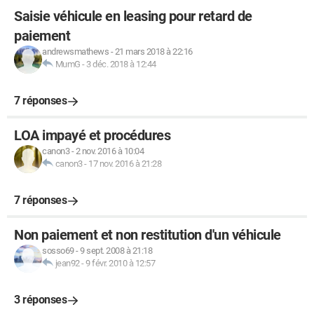
Saisie véhicule en leasing pour retard de
paiement
andrewsmathews
-
21 mars 2018 à 22:16
MumG
-
3 déc. 2018 à 12:44
7 réponses
LOA impayé et procédures
canon3
-
2 nov. 2016 à 10:04
canon3
-
17 nov. 2016 à 21:28
7 réponses
Non paiement et non restitution d'un véhicule
sosso69
-
9 sept. 2008 à 21:18
jean92
-
9 févr. 2010 à 12:57
3 réponses