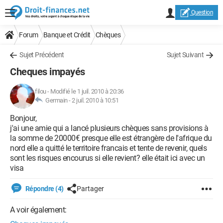
Question
Forum
Banque et Crédit
Chèques
Sujet Précédent
Sujet Suivant
Cheques impayés
filou
-
Modifié le 1 juil. 2010 à 20:36
Germain -
2 juil. 2010 à 10:51
Bonjour,
j'ai une amie qui a lancé plusieurs chèques sans provisions à
la somme de 20000€ presque elle est étrangère de l'afrique du
nord elle a quitté le territoire francais et tente de revenir, quels
sont les risques encourus si elle revient? elle était ici avec un
visa
Répondre (4)
Partager
A voir également: