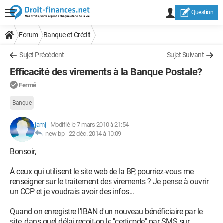
Question
Forum
Banque et Crédit
Sujet Précédent
Sujet Suivant
Efficacité des virements à la Banque Postale?
Fermé
Banque
jamj
-
Modifié le 7 mars 2010 à 21:54
new bp -
22 déc. 2014 à 10:09
Bonsoir,
À ceux qui utilisent le site web de la BP, pourriez-vous me
renseigner sur le traitement des virements ? Je pense à ouvrir
un CCP et je voudrais avoir des infos...
Quand on enregistre l'IBAN d'un nouveau bénéficiaire par le
site, dans quel délai reçoit-on le "certicode" par SMS sur