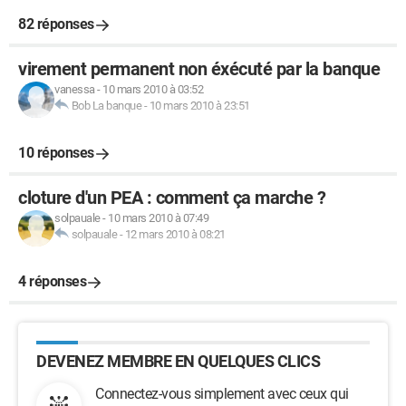
82 réponses
virement permanent non éxécuté par la banque
vanessa
-
10 mars 2010 à 03:52
Bob La banque
-
10 mars 2010 à 23:51
10 réponses
cloture d'un PEA : comment ça marche ?
solpauale
-
10 mars 2010 à 07:49
solpauale
-
12 mars 2010 à 08:21
4 réponses
DEVENEZ MEMBRE EN QUELQUES CLICS
Connectez-vous simplement avec ceux qui