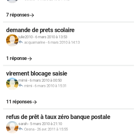
7 réponses
demande de prets scolaire
julie2010
-
6 mars 2010 à 13:53
acquamarine
-
6 mars 2010 à 14:13
1 réponse
virement blocage saisie
mimii
-
6 mars 2010 à 00:50
mimi
-
6 mars 2010 à 15:31
11 réponses
refus de prêt à taux zéro banque postale
sarah
-
5 mars 2010 à 21:10
Cesna
-
26 avr. 2011 à 15:55