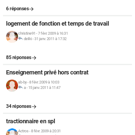
6 réponses
logement de fonction et temps de travail
christine91
-
7 févr. 2009 à 16:31
deliki
-
31 janv. 2011 à 17:32
85 réponses
Enseignement privé hors contrat
ab-by
-
8 févr. 2009 à 10:03
a
-
15 janv. 2011 à 11:47
34 réponses
tractionnaire en spl
Actros
-
8 févr. 2009 à 20:31