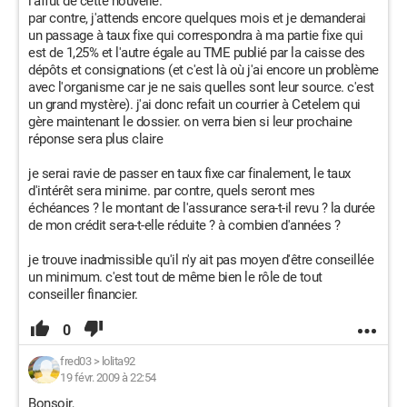
l'affût de cette nouvelle.
par contre, j'attends encore quelques mois et je demanderai
un passage à taux fixe qui correspondra à ma partie fixe qui
est de 1,25% et l'autre égale au TME publié par la caisse des
dépôts et consignations (et c'est là où j'ai encore un problème
avec l'organisme car je ne sais quelles sont leur source. c'est
un grand mystère). j'ai donc refait un courrier à Cetelem qui
gère maintenant le dossier. on verra bien si leur prochaine
réponse sera plus claire
je serai ravie de passer en taux fixe car finalement, le taux
d'intérêt sera minime. par contre, quels seront mes
échéances ? le montant de l'assurance sera-t-il revu ? la durée
de mon crédit sera-t-elle réduite ? à combien d'années ?
je trouve inadmissible qu'il n'y ait pas moyen d'être conseillée
un minimum. c'est tout de même bien le rôle de tout
conseiller financier.
0
fred03
>
lolita92
19 févr. 2009 à 22:54
Bonsoir,