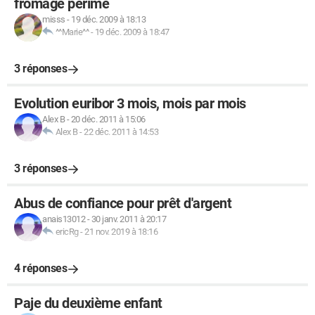
fromage périmé
misss
-
19 déc. 2009 à 18:13
^^Marie^^
-
19 déc. 2009 à 18:47
3 réponses
Evolution euribor 3 mois, mois par mois
Alex B
-
20 déc. 2011 à 15:06
Alex B
-
22 déc. 2011 à 14:53
3 réponses
Abus de confiance pour prêt d'argent
anais13012
-
30 janv. 2011 à 20:17
ericRg
-
21 nov. 2019 à 18:16
4 réponses
Paje du deuxième enfant