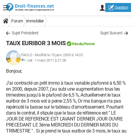
Question
Forum
Immobilier
Sujet Précédent
Sujet Suivant
TAUX EURIBOR 3 MOIS
Résolu/Fermé
PAOLO
-
Modifié le 19 janv. 2009 à 14:03
nat -
1 mars 2011 à 21:38
Bonjour,
J'ai contracté un prêt immo à taux variable plafonné à 6,50 %
en 2000, depuis 2007, j'au subi une augmentation tous les
trimestres jusqu'à le plafond de 6,5 %, Actuellement le taux
euribor de 3 mois est à peine 2,55 %, Or ma banque n'a pas
repércuté la baisse sur le tableau d'amortissement. Pourtant
dans le contrat, il stipule que le taux de référence est " LE
JOUR DE REFERENCE EST L'AVANT DERNIER JOUR OUVRE
PRECEDANT LE 3ème MERCREDI DU DERNIER MOIS DU
TRIMESTRE " . Si je prend le taux euribor de 3 mois, le taux au