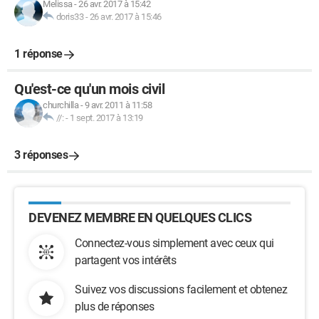
Melissa
-
26 avr. 2017 à 15:42
doris33
-
26 avr. 2017 à 15:46
1 réponse
Qu'est-ce qu'un mois civil
churchilla
-
9 avr. 2011 à 11:58
//:
-
1 sept. 2017 à 13:19
3 réponses
DEVENEZ MEMBRE EN QUELQUES CLICS
Connectez-vous simplement avec ceux qui
partagent vos intérêts
Suivez vos discussions facilement et obtenez
plus de réponses