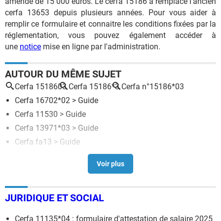
amende de 15 000 euros. Le cerfa 15186 a remplacé l'ancien
cerfa 13653 depuis plusieurs années. Pour vous aider à
remplir ce formulaire et connaitre les conditions fixées par la
réglementation, vous pouvez également accéder à
une
notice
mise en ligne par l'administration.
AUTOUR DU MÊME SUJET
Cerfa 1518603
Cerfa 15186*3
Cerfa n°15186*03
Cerfa 16702*02
> Guide
Cerfa 11530
> Guide
Cerfa 13971*03
> Guide
Cerfa fa13
> Guide
Cerfa dissolution association
> Guide
JURIDIQUE ET SOCIAL
Cerfa 11135*04 : formulaire d'attestation de salaire 2025