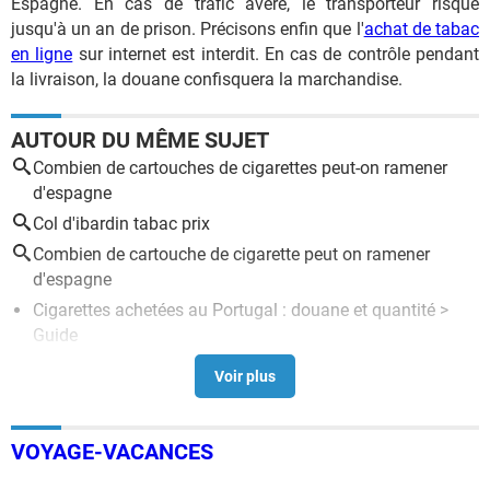
Espagne. En cas de trafic avéré, le transporteur risque
jusqu'à un an de prison. Précisons enfin que l'
achat de tabac
en ligne
sur internet est interdit. En cas de contrôle pendant
la livraison, la douane confisquera la marchandise.
AUTOUR DU MÊME SUJET
Combien de cartouches de cigarettes peut-on ramener
d'espagne
Col d'ibardin tabac prix
Combien de cartouche de cigarette peut on ramener
d'espagne
Cigarettes achetées au Portugal : douane et quantité
>
Guide
C'est le nombre de cigarettes que vous pouvez rapporter
de vos vacances - gare à l'amende si vous le dépassez
>
Guide
Combien d'alcool par personne peut on ramener
VOYAGE-VACANCES
d'espagne
> Guide