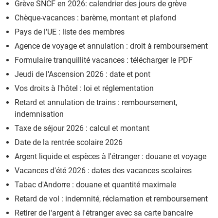
Grève SNCF en 2026: calendrier des jours de grève
Achat de tabac au Luxembourg : quelle quantité ?
> Guide
Chèque-vacances : barème, montant et plafond
Achat de tabac en Belgique : réglementation 2026 et
quantité autorisée
> Guide
Pays de l'UE : liste des membres
Agence de voyage et annulation : droit à remboursement
Formulaire tranquillité vacances : télécharger le PDF
Jeudi de l'Ascension 2026 : date et pont
Vos droits à l'hôtel : loi et réglementation
Retard et annulation de trains : remboursement,
indemnisation
Taxe de séjour 2026 : calcul et montant
Date de la rentrée scolaire 2026
Argent liquide et espèces à l'étranger : douane et voyage
Vacances d'été 2026 : dates des vacances scolaires
Tabac d'Andorre : douane et quantité maximale
Retard de vol : indemnité, réclamation et remboursement
Retirer de l'argent à l'étranger avec sa carte bancaire