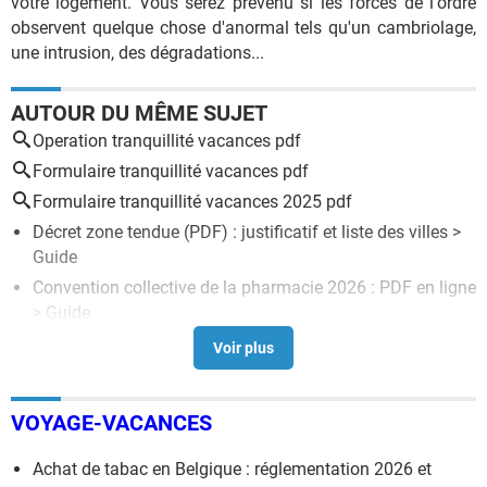
votre logement. Vous serez prévenu si les forces de l'ordre
observent quelque chose d'anormal tels qu'un cambriolage,
une intrusion, des dégradations...
AUTOUR DU MÊME SUJET
Operation tranquillité vacances pdf
Formulaire tranquillité vacances pdf
Formulaire tranquillité vacances 2025 pdf
Décret zone tendue (PDF) : justificatif et liste des villes
>
Guide
Convention collective de la pharmacie 2026 : PDF en ligne
> Guide
Contrat de location : modèle de PDF simple et gratuit
>
Guide
Convention collective Syntec 2026 : texte en PDF à jour
>
VOYAGE-VACANCES
Guide
Convention collective 66 : PDF à télécharger (2026)
>
Achat de tabac en Belgique : réglementation 2026 et
Guide