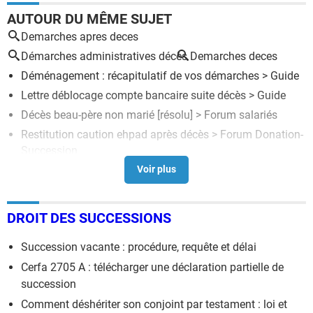
AUTOUR DU MÊME SUJET
Demarches apres deces
Démarches administratives décès
Demarches deces
Déménagement : récapitulatif de vos démarches
> Guide
Lettre déblocage compte bancaire suite décès
> Guide
Décès beau-père non marié
[résolu] >
Forum salariés
Restitution caution ehpad après décès
>
Forum Donation-
Succession
Obligation de prévenir la famille en cas de décès
[résolu] >
Forum Donation-Succession
DROIT DES SUCCESSIONS
Succession vacante : procédure, requête et délai
Cerfa 2705 A : télécharger une déclaration partielle de
succession
Comment déshériter son conjoint par testament : loi et