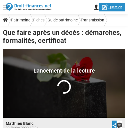
Question
Patrimoine
Fiches
Guide patrimoine
Transmission
Que faire après un décès : démarches,
Droit des successions
formalités, certificat
Matthieu Blanc
23 février 2023 17:34