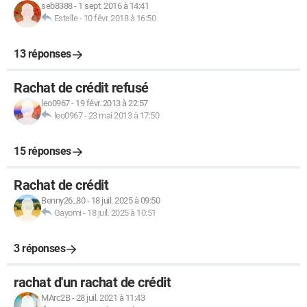
seb8388
-
1 sept. 2016 à 14:41
Estelle
-
10 févr. 2018 à 16:50
13 réponses
Rachat de crédit refusé
leo0967
-
19 févr. 2013 à 22:57
leo0967
-
23 mai 2013 à 17:50
15 réponses
Rachat de crédit
Benny26_80
-
18 juil. 2025 à 09:50
Gayomi
-
18 juil. 2025 à 10:51
3 réponses
rachat d'un rachat de crédit
MArc2B
-
28 juil. 2021 à 11:43