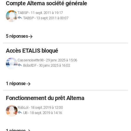
Compte Alterna société générale
TABSP
-
11 sept. 2011 à 19:17
TABSP
-
13 sept. 2011 à 00:07
5 réponses
Accès ETALIS bloqué
Cassenoisette98
-
29 janv. 2025 à 15:06
BobotDF
-
30 janv. 2025 à 16:02
1 réponse
Fonctionnement du prêt Alterna
RobLol
-
18 sept. 2019 à 12:00
UB
-
18 sept. 2019 à 14:16
1 réponse