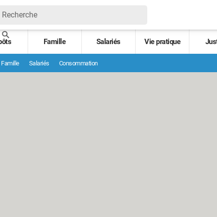
pôts
Famille
Salariés
Vie pratique
Jus
Famille
Salariés
Consommation