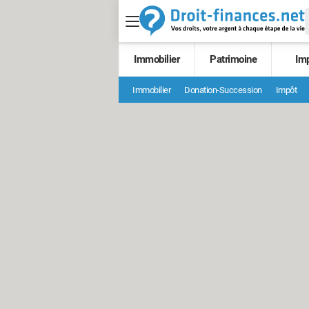
Immobilier
Patrimoine
Im
Immobilier
Donation-Succession
Impôt