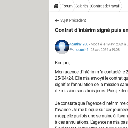
Forum
Salariés
Contrat de travail
Sujet Précédent
Contrat d’intérim signé puis a
Agartha1980
-
Modifié le 19 avr. 2024 à 
hoquei44
-
23 avr. 2024 à 19:08
Bonjour,
Mon agence d’intérim m’a contacté le 2
25/04/24. Elle m’a envoyé le contrat q
signifier l’annulation de la mission san
de mission sous trois jours. Puis-je d
Je constate que l’agence d’intérim me
l’avance. Je me bloque sur ces journées 
m’appelle parfois une semaine à l’avance
à ces annulations. L’agence ne m’a pas 