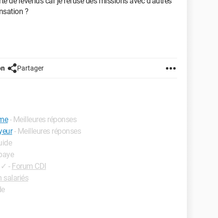
te de revenus car je refuse des missions avec d’autres
nsation ?
on
Partager
ême
- Meilleures réponses
yeur
- Meilleures réponses
uide
 paye
✓
-
Forum CDI
 salariés
de