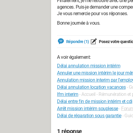
Finalement, je me retrouve avec une per
agences. Puis-je demander une compe
Je vous remercie pour vos réponses.
Bonne journée à vous.
Répondre (1)
Posez votre questi
A voir également:
Délai annulation mission intérim
Annuler une mission intérim le jour m
Annulation mission interim par l'emplo
Délai annulation location vacances
- G
Ifm interim
- Accueil - Rémunération et
Délai entre fin de mission intérim et cdi
Arrêt mission intérim souplesse
-
Forum
Délai de réparation sous garantie
- Gui
1 réponse