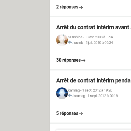
2 réponses
Arrêt du contrat intérim avant 
Sunshine
-
13 avr. 2008 à 17:40
loumb
-
5 juil. 2010 à 09:34
30 réponses
Arrêt de contrat intérim penda
karmag
-
1 sept. 2012 à 19:26
karmag
-
1 sept. 2012 à 20:18
5 réponses