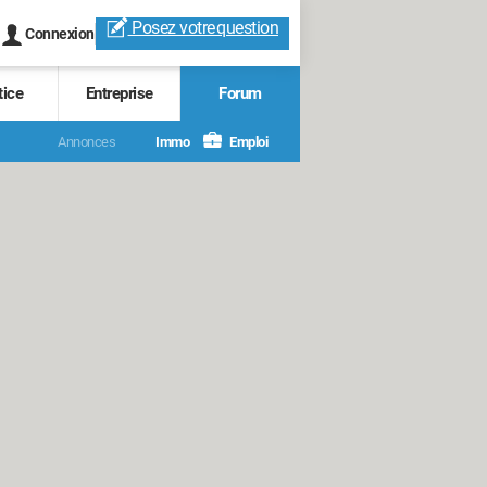
Posez votre
question
Connexion
tice
Entreprise
Forum
Annonces
Immo
Emploi