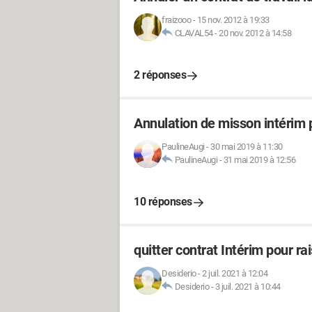
fraizooo
-
15 nov. 2012 à 19:33
CLAVAL54
-
20 nov. 2012 à 14:58
2 réponses
Annulation de misson intérim 
PaulineAugi
-
30 mai 2019 à 11:30
PaulineAugi
-
31 mai 2019 à 12:56
10 réponses
quitter contrat Intérim pour r
Desiderio
-
2 juil. 2021 à 12:04
Desiderio
-
3 juil. 2021 à 10:44