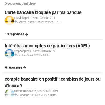
Discussions similaires
Carte bancaire bloquée par ma banque
straylittlepet
-
17 oct. 2022 à 17:11
Mama_chats
-
22 oct. 2022 à 16:31
18 réponses
Intérêts sur comptes de particuliers (ADEL)
stephdeprecy
-
5 avr. 2018 à 07:59
lautre
-
5 avr. 2018 à 14:17
4 réponses
compte bancaire en positif : combien de jours ou
d'heure ?
clémence2000
-
5 janv. 2013 à 16:59
Sandrine
-
31 août 2022 à 10:06