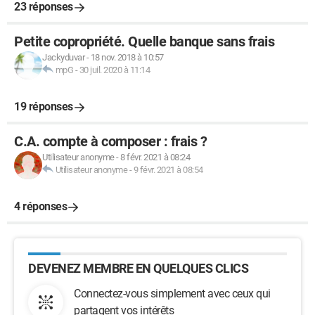
23 réponses
Petite copropriété. Quelle banque sans frais
Jackyduvar
-
18 nov. 2018 à 10:57
mpG
-
30 juil. 2020 à 11:14
19 réponses
C.A. compte à composer : frais ?
Utilisateur anonyme
-
8 févr. 2021 à 08:24
Utilisateur anonyme
-
9 févr. 2021 à 08:54
4 réponses
DEVENEZ MEMBRE EN QUELQUES CLICS
Connectez-vous simplement avec ceux qui
partagent vos intérêts