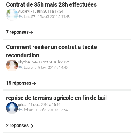
Contrat de 35h mais 28h effectuées
Audrey.j
-
15 juin 2011 à 17:24
tania57
-
15 août 2011 à 11:48
7 réponses
Comment résilier un contrat à tacite
reconduction
skydive159
-
17 oct. 2016 à 20:32
Laurent
-
5 févr. 2017 à 14:46
15 réponses
reprise de terrains agricole en fin de bail
gilles
-
11 déc. 2010 à 16:16
feloxe
-
11 déc. 2010 à 17:54
2 réponses