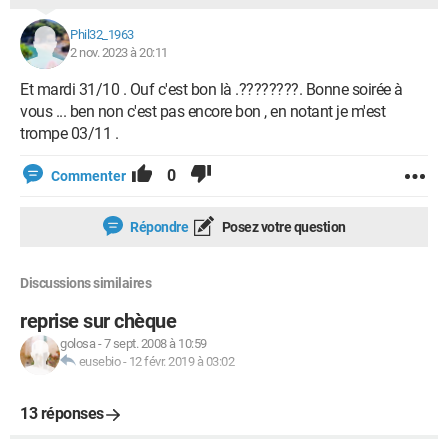
Phil32_1963
2 nov. 2023 à 20:11
Et mardi 31/10 . Ouf c'est bon là .????????. Bonne soirée à
vous ... ben non c'est pas encore bon , en notant je m'est
trompe 03/11 .
0
Commenter
Répondre
Posez votre question
Discussions similaires
reprise sur chèque
golosa
-
7 sept. 2008 à 10:59
eusebio
-
12 févr. 2019 à 03:02
13 réponses