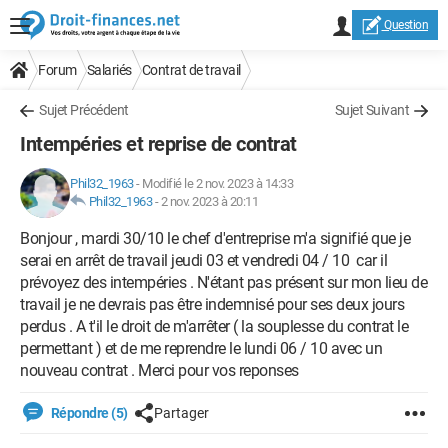
Question
Forum
Salariés
Contrat de travail
Sujet Précédent
Sujet Suivant
Intempéries et reprise de contrat
Phil32_1963
-
Modifié le 2 nov. 2023 à 14:33
Phil32_1963
-
2 nov. 2023 à 20:11
Bonjour , mardi 30/10 le chef d'entreprise m'a signifié que je
serai en arrêt de travail jeudi 03 et vendredi 04 / 10 car il
prévoyez des intempéries . N'étant pas présent sur mon lieu de
travail je ne devrais pas être indemnisé pour ses deux jours
perdus . A t'il le droit de m'arrêter ( la souplesse du contrat le
permettant ) et de me reprendre le lundi 06 / 10 avec un
nouveau contrat . Merci pour vos reponses
Répondre (5)
Partager